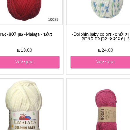
דולפין קולורס- Dolphin baby colors-
מלגה- Malaga- גוון 807- אדום
גוון 80409- לבן כחול וירוק
₪
13.00
₪
24.00
הוסף לסל
הוסף לסל