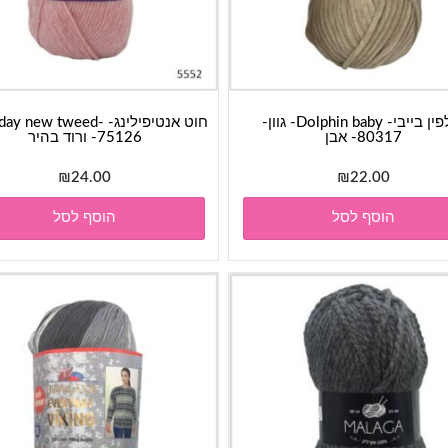
דולפין בייבי- Dolphin baby- גוון-
חוט אנטיפילינג-  new tweed
80317- אבן
75126- ורוד בהיר
₪
24.00
₪
22.00
הוסף לסל
הוסף לסל