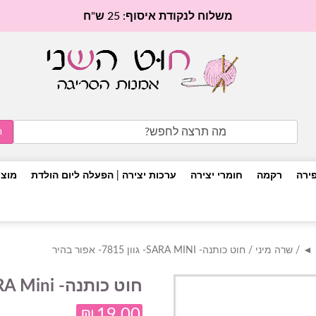
משלוח לנקודת איסוף: 25 ש"ח
Search
for:
פירה
רקמה
חומרי יצירה
ערכות יצירה | הפעלה ליום הולדת
מוצר
/
שרה מיני
/ חוט כותנה- SARA MINI- גוון 7815- אפור בהיר
חוט כותנה- SARA Mini- גוון 7815- אפור בהיר
₪
19.00