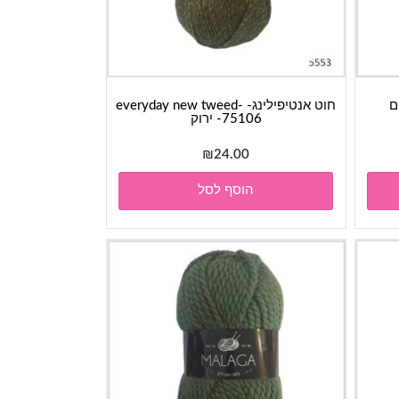
חוט אנטיפילינג- everyday new tweed-
75106- ירוק
₪
24.00
הוסף לסל