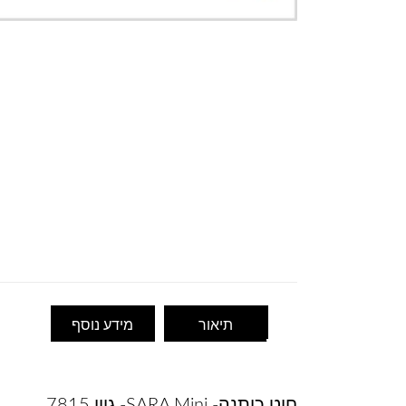
תיאור
מידע נוסף
חוט כותנה- SARA Mini- גוון 7815