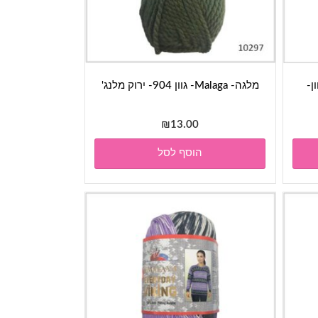
Dolphin - גוון-
מלגה- Malaga- גוון 904- ירוק מלנג'
₪
13.00
הוסף לסל