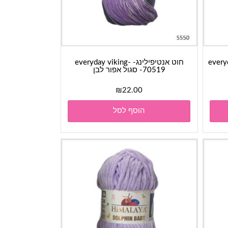
everyday-
חוט אנטיפילינג- everyday viking-
70519- סגול אפור לבן
₪
22.00
הוסף לסל