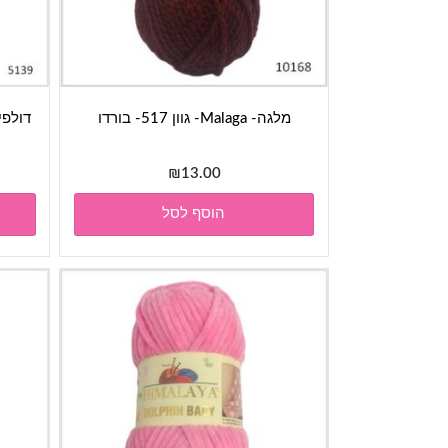
מלגה- Malaga- גוון 517- בורדו
₪
13.00
הוסף לסל