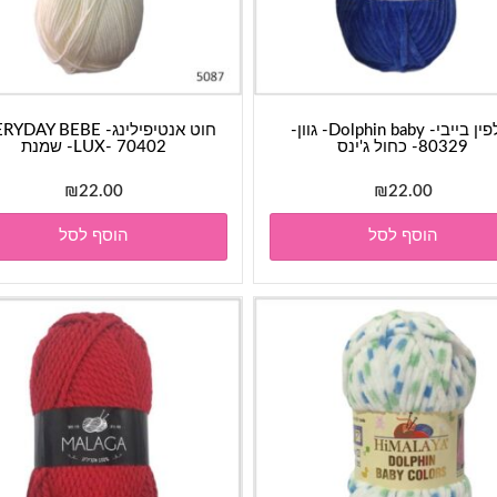
דולפין בייבי- Dolphin baby- גוון-
חוט אנטיפילינג- AY BEBE
80329- כחול ג'ינס
LUX- 70402- שמנת
₪
22.00
₪
22.00
הוסף לסל
הוסף לסל