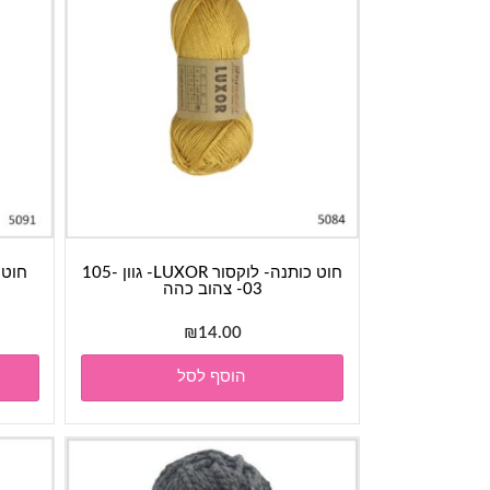
חוט כותנה- לוקסור LUXOR- גוון 105-
03- צהוב כהה
₪
14.00
הוסף לסל