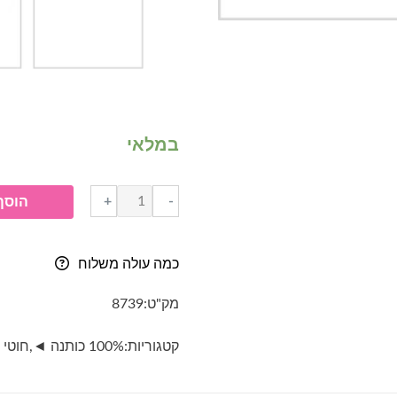
במלאי
כמות
+
-
הוסף
של
חוט
כותנה-
כמה עולה משלוח
SARA
Mini-
מק"ט:
8739
גוון
7288-
קטגוריות:
100% כותנה ◄
,
חוטי 
אדום