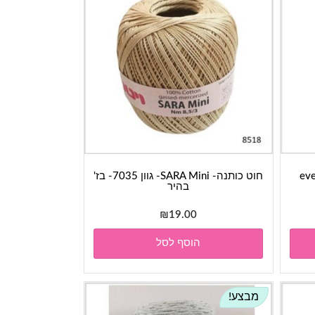
every-
חוט כותנה- SARA Mini- גוון 7035- בז'
בהיר
₪
19.00
הוסף לסל
מבצע!