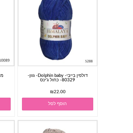
דולפין בייבי- Dolphin baby- גוון-
מלגה- a
80329- כחול ג'ינס
₪
22.00
הוסף לסל