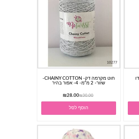
חוט מקרמה דק- CHAINY COTTON-
שזור- 2 מ"מ- 4- אפור בהיר
המחיר
המחיר
₪
28.00
₪
30.00
המקורי
הנוכחי
הוסף לסל
היה:
הוא:
₪28.00.
₪30.00.