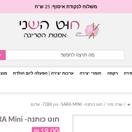
משלוח לנקודת איסוף: 25 ש"ח
Search
for:
פירה
רקמה
חומרי יצירה
ערכות יצירה | הפעלה ליום הולדת
מוצר
/
שרה מיני
/ חוט כותנה- SARA MINI- גוון 7288- אדום
חוט כותנה- SARA Mini- גוון 7288- אדום
₪
19.00