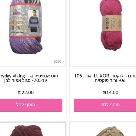
חוט כותנה- לוקסור LUXOR- גוון 105-
חוט אנטיפילינג- day viking
06- ורוד פוקסיה
70519- סגול אפור לבן
₪
22.00
₪
14.00
הוסף לסל
הוסף לסל