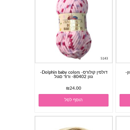
Dolphin - גוון-
דולפין קולורס- Dolphin baby colors-
גוון 80402- ורוד סגול
₪
24.00
הוסף לסל