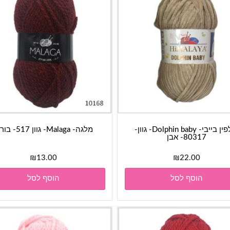
דולפין בייבי- Dolphin baby- גוון-
מלגה- Malaga- גוון 517- בורדו
80317- אבן
₪
13.00
₪
22.00
הוסף לסל
הוסף לסל