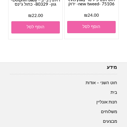
דולפין בייבי- Dolphin baby-
new tweed- 75106- ירוק
גוון- 80329- כחול ג'ינס
₪
24.00
₪
22.00
הוסף לסל
הוסף לסל
מידע
חוט השני – אודות
בית
חנות אונליין
משלוחים
מבצעים