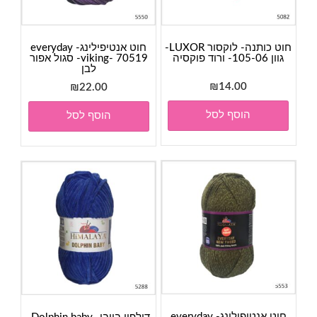
חוט כותנה- לוקסור LUXOR-
חוט אנטיפילינג- everyday
גוון 105-06- ורוד פוקסיה
viking- 70519- סגול אפור
לבן
₪
14.00
₪
22.00
הוסף לסל
הוסף לסל
חוט אנטיפילינג- everyday