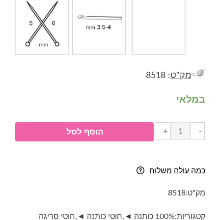
מק"ט
: 8518
במלאי
כמות
+
-
הוסף לסל
של
חוט
כותנה-
כמה עולה משלוח
SARA
Mini-
מק"ט:
8518
גוון
7035-
קטגוריות:
100% כותנה ◄
,
חוטי כותנה ◄
,
חוטי סריגה