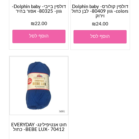
דולפין קולורס- Dolphin baby
דולפין בייבי- Dolphin baby-
colors- גוון 80409- לבן כחול
גוון- 80325- אפור בהיר
וירוק
₪
22.00
₪
24.00
הוסף לסל
הוסף לסל
חוט אנטיפילינג- EVERYDAY
BEBE LUX- 70412- כחול