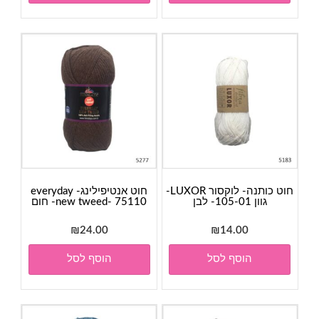
חוט כותנה- לוקסור LUXOR-
חוט אנטיפילינג- everyday
גוון 105-01- לבן
new tweed- 75110- חום
₪
24.00
₪
14.00
הוסף לסל
הוסף לסל