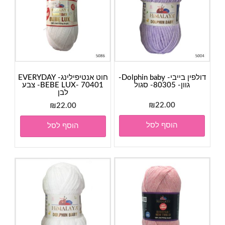
דולפין בייבי- Dolphin baby-
חוט אנטיפילינג- EVERYDAY
גוון- 80305- סגול
BEBE LUX- 70401- צבע
לבן
₪
22.00
₪
22.00
הוסף לסל
הוסף לסל