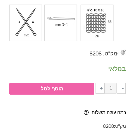
מק"ט
: 8208
במלאי
כמות
+
-
הוסף לסל
של
חוט
כותנה
כמה עולה משלוח
עם
ויסקוזה-
מק"ט:
8208
SUMMER-