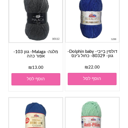
דולפין בייבי- Dolphin baby-
מלגה- Malaga- גוון 103-
גוון- 80329- כחול ג'ינס
אפור כהה
₪
22.00
₪
13.00
הוסף לסל
הוסף לסל