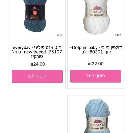
דולפין בייבי- Dolphin baby-
חוט אנטיפילינג- everyday
גוון- 80301- לבן
new tweed- 75107- כחול
טורקיז
₪
22.00
₪
24.00
הוסף לסל
הוסף לסל