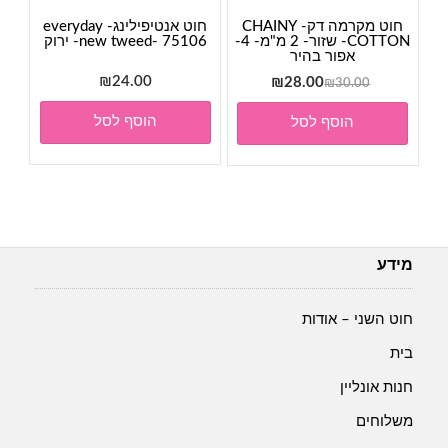
חוט מקרמה דק- CHAINY
חוט אנטיפילינג- everyday
COTTON- שזור- 2 מ"מ- 4-
new tweed- 75106- ירוק
אפור בהיר
המחיר
המחיר
24.00
₪
₪
28.00
₪
30.00
המקורי
הנוכחי
הוסף לסל
הוסף לסל
היה:
הוא:
₪28.00.
₪30.00.
מידע
חוט השני – אודות
בית
חנות אונליין
משלוחים