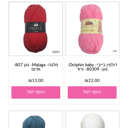
דולפין בייבי- Dolphin baby-
מלגה- Malaga- גוון 807-
גוון- 80309- ורוד
אדום
₪
13.00
₪
22.00
הוסף לסל
הוסף לסל