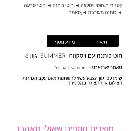
גוון
קטגוריות:
חוטי ויסקוזה ◄
,
חוטי כותנה ◄
,
חוטי סריגה
6-
◄
,
כותנה מעורבת ◄
,
סאמר
בז'
תיאור
מידע נוסף
חוט כותנה עם ויסקוזה- SUMMER- גוון 6
סאמר יארנארט – Yarnart summer
שימו לב: גוון הצבע עשוי להשתנות מעט עקב הגדרות
הצילום או התצוגה במכשירך
מוצרים נוספים שאולי תאהבו