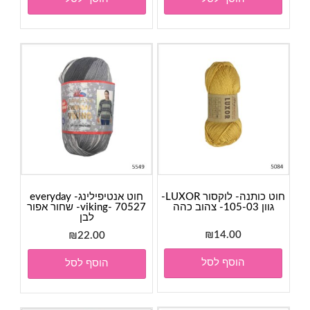
חוט כותנה- לוקסור LUXOR-
חוט אנטיפילינג- everyday
גוון 105-03- צהוב כהה
viking- 70527- שחור אפור
לבן
₪
14.00
₪
22.00
הוסף לסל
הוסף לסל