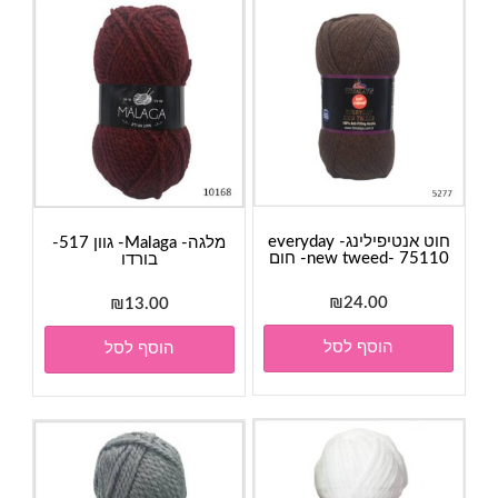
חוט אנטיפילינג- everyday
מלגה- Malaga- גוון 517-
new tweed- 75110- חום
בורדו
₪
24.00
₪
13.00
הוסף לסל
הוסף לסל