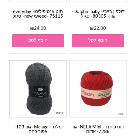
דולפין בייבי- Dolphin baby-
חוט אנטיפילינג- everyday
גוון- 80305- סגול
new tweed- 75115- סגול
₪
24.00
₪
22.00
הוסף לסל
הוסף לסל
חוט כותנה- NELA Mini- גוון
מלגה- Malaga- גוון 103-
7288- אדום
אפור כהה