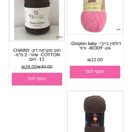
דולפין בייבי- Dolphin baby-
גוון- 80309- ורוד
חוט מקרמה דק- CHAINY
COTTON- שזור- 2 מ"מ-
11- חום
₪
22.00
המחיר
המחיר
₪
28.00
₪
30.00
הוסף לסל
המקורי
הנוכחי
הוסף לסל
היה:
הוא:
₪28.00.
₪30.00.