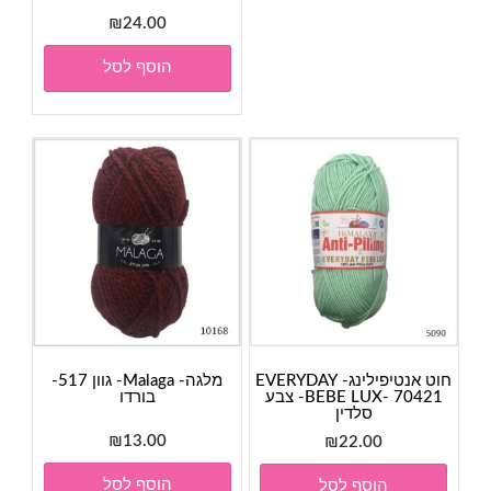
₪
24.00
הוסף לסל
חוט אנטיפילינג- EVERYDAY
מלגה- Malaga- גוון 517-
BEBE LUX- 70421- צבע
בורדו
סלדין
₪
13.00
₪
22.00
הוסף לסל
הוסף לסל