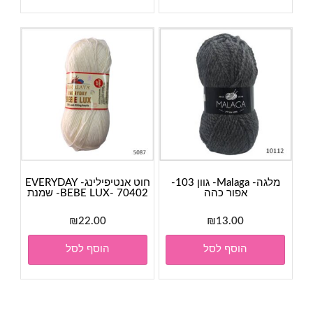
מלגה- Malaga- גוון 103-
חוט אנטיפילינג- EVERYDAY
אפור כהה
BEBE LUX- 70402- שמנת
₪
22.00
₪
13.00
הוסף לסל
הוסף לסל