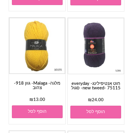
מלגה- Malaga- גוון 918-
חוט אנטיפילינג- everyday
צהוב
new tweed- 75115- סגול
₪
13.00
₪
24.00
הוסף לסל
הוסף לסל