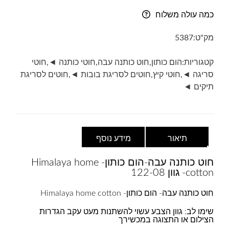
כותנה
כמה עולה משלוח
עבה-
home
מק"ט:
5387
cotton-
גוון
קטגוריות:
הום כותון
,
חוט כותנה עבה
,
חוטי כותנה ◄
,
חוטי
122-
סריגה ◄
,
חוטי קיץ
,
חוטים לסריגת בובות ◄
,
חוטים לסריגת
08-
תיקים ◄
ורוד
מסטיק
תיאור
מידע נוסף
חוט כותנה עבה-הום כותון- Himalaya home
cotton- גוון 122-08
חוט כותנה עבה- הום כותון- Himalaya home cotton
שימו לב: גוון הצבע עשוי להשתנות מעט עקב הגדרות
הצילום או התצוגה במכשירך