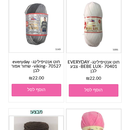
חוט אנטיפילינג- everyday
חוט אנטיפילינג- EVERYDAY
viking- 70527- שחור אפור
BEBE LUX- 70401- צבע
לבן
לבן
₪
22.00
₪
22.00
הוסף לסל
הוסף לסל
מבצע!