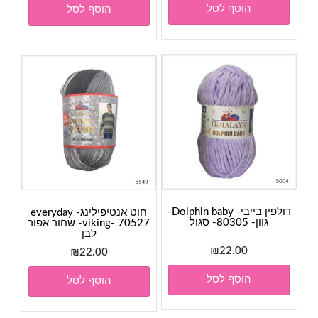
הוסף לסל
הוסף לסל
דולפין בייבי- Dolphin baby-
חוט אנטיפילינג- everyday
גוון- 80305- סגול
viking- 70527- שחור אפור
לבן
₪
22.00
₪
22.00
הוסף לסל
הוסף לסל