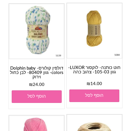
חוט כותנה- לוקסור LUXOR-
דולפין קולורס- Dolphin baby
גוון 105-03- צהוב כהה
colors- גוון 80409- לבן כחול
וירוק
₪
14.00
₪
24.00
הוסף לסל
הוסף לסל