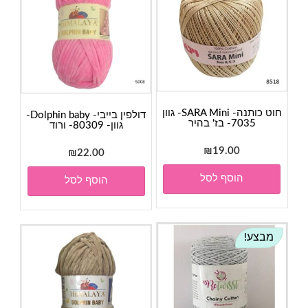
חוט כותנה- SARA Mini- גוון
דולפין בייבי- Dolphin baby-
7035- בז' בהיר
גוון- 80309- ורוד
₪
19.00
₪
22.00
הוסף לסל
הוסף לסל
מבצע!