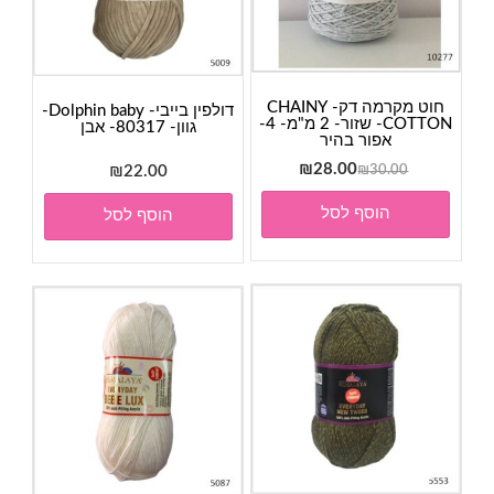
חוט מקרמה דק- CHAINY
דולפין בייבי- Dolphin baby-
COTTON- שזור- 2 מ"מ- 4-
גוון- 80317- אבן
אפור בהיר
המחיר
המחיר
₪
28.00
₪
22.00
₪
30.00
המקורי
הנוכחי
הוסף לסל
הוסף לסל
היה:
הוא:
₪28.00.
₪30.00.