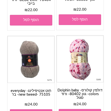
בייבי
₪
22.00
₪
22.00
הוסף לסל
הוסף לסל
דולפין קולורס- Dolphin baby
חוט אנטיפילינג- everyday
colors- גוון 80402- ורוד
new tweed- 75105- בז'
סגול
₪
24.00
₪
24.00