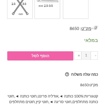
מק"ט
: 8650
במלאי
כמות
+
-
הוסף לסל
של
חוט
כותנה
כמה עולה משלוח
מתחלף-
אודליה
מק"ט:
8650
פרינט-
8950-
קטגוריות:
100% כותנה ◄
,
אודליה פרינט
,
חוטי כותנה ◄
,
חוטי
אדום
כותנה מתחלפים
,
חוטי סריגה ◄
,
חוטי קיץ
,
חוטים מתחלפים
ירוק