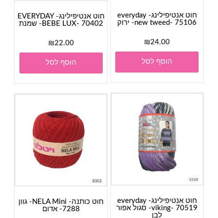
חוט אנטיפילינג- everyday
חוט אנטיפילינג- EVERYDAY
new tweed- 75106- ירוק
BEBE LUX- 70402- שמנת
₪
24.00
₪
22.00
הוסף לסל
הוסף לסל
חוט אנטיפילינג- everyday
חוט כותנה- NELA Mini- גוון
viking- 70519- סגול אפור
7288- אדום
לבן