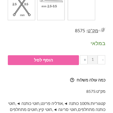
מק"ט
: 8575
במלאי
כמות
+
-
הוסף לסל
של
חוט
כותנה
כמה עולה משלוח
מתחלף-
אודליה
מק"ט:
8575
פרינט-
8675-
קטגוריות:
100% כותנה ◄
,
אודליה פרינט
,
חוטי כותנה ◄
,
חוטי
ירוקים
כותנה מתחלפים
,
חוטי סריגה ◄
,
חוטי קיץ
,
חוטים מתחלפים
חומים