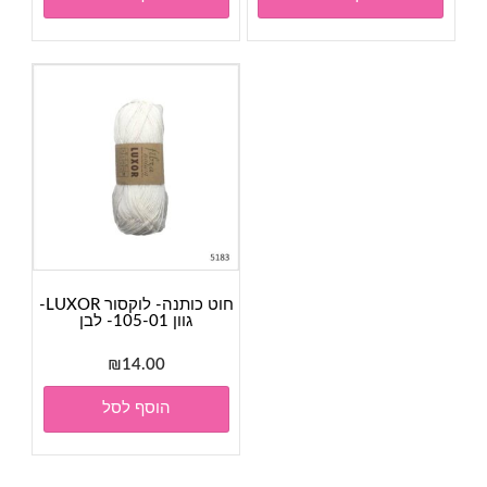
חוט כותנה- לוקסור LUXOR-
גוון 105-01- לבן
₪
14.00
הוסף לסל