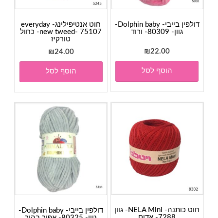
דולפין בייבי- Dolphin baby-
חוט אנטיפילינג- everyday
גוון- 80309- ורוד
new tweed- 75107- כחול
טורקיז
₪
22.00
₪
24.00
הוסף לסל
הוסף לסל
חוט כותנה- NELA Mini- גוון
דולפין בייבי- Dolphin baby-
7288- אדום
גוון- 80325- אפור בהיר