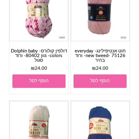
חוט אנטיפילינג- everyday
דולפין קולורס- Dolphin baby
new tweed- 75126- ורוד
colors- גוון 80402- ורוד
בהיר
סגול
₪
24.00
₪
24.00
הוסף לסל
הוסף לסל