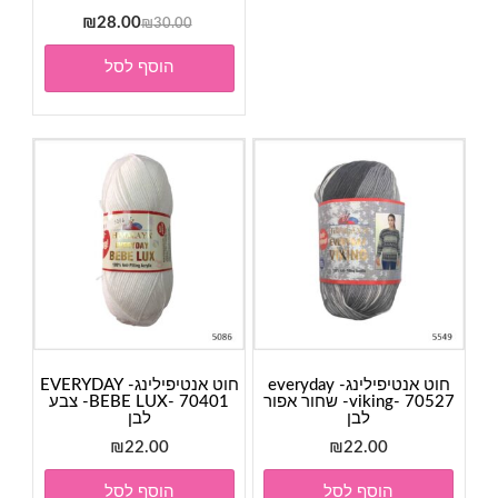
המחיר
המחיר
₪
28.00
₪
30.00
המקורי
הנוכחי
הוסף לסל
היה:
הוא:
₪28.00.
₪30.00.
חוט אנטיפילינג- everyday
חוט אנטיפילינג- EVERYDAY
viking- 70527- שחור אפור
BEBE LUX- 70401- צבע
לבן
לבן
₪
22.00
₪
22.00
הוסף לסל
הוסף לסל