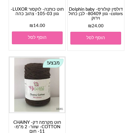
דולפין קולורס- Dolphin baby
חוט כותנה- לוקסור LUXOR-
colors- גוון 80409- לבן כחול
גוון 105-03- צהוב כהה
וירוק
₪
14.00
₪
24.00
הוסף לסל
הוסף לסל
מבצע!
חוט מקרמה דק- CHAINY
COTTON- שזור- 2 מ"מ-
11- חום