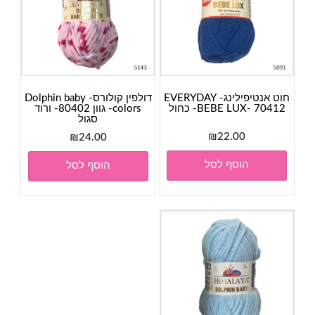
חוט אנטיפילינג- EVERYDAY
דולפין קולורס- Dolphin baby
BEBE LUX- 70412- כחול
colors- גוון 80402- ורוד
סגול
₪
22.00
₪
24.00
הוסף לסל
הוסף לסל