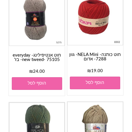
חוט כותנה- NELA Mini- גוון
חוט אנטיפילינג- everyday
7288- אדום
new tweed- 75105- בז'
₪
19.00
₪
24.00
הוסף לסל
הוסף לסל