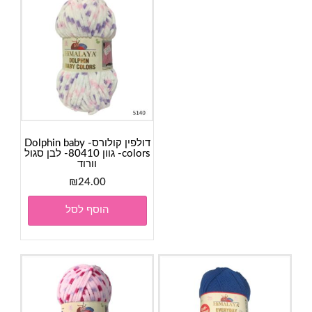
דולפין קולורס- Dolphin baby
colors- גוון 80410- לבן סגול
וורוד
₪
24.00
הוסף לסל