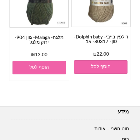
דולפין בייבי- Dolphin baby-
מלגה- Malaga- גוון 904-
גוון- 80317- אבן
ירוק מלנג'
₪
22.00
₪
13.00
הוסף לסל
הוסף לסל
מידע
חוט השני – אודות
בית