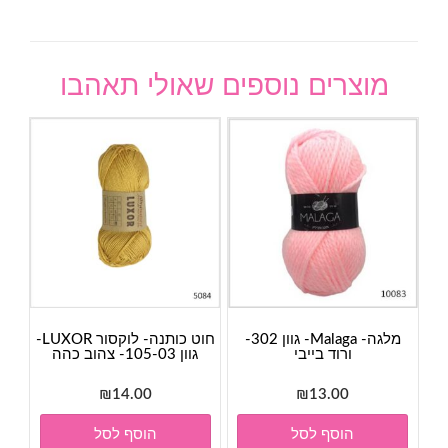
מוצרים נוספים שאולי תאהבו
מלגה- Malaga- גוון 302-
חוט כותנה- לוקסור LUXOR-
ורוד בייבי
גוון 105-03- צהוב כהה
₪
14.00
₪
13.00
הוסף לסל
הוסף לסל