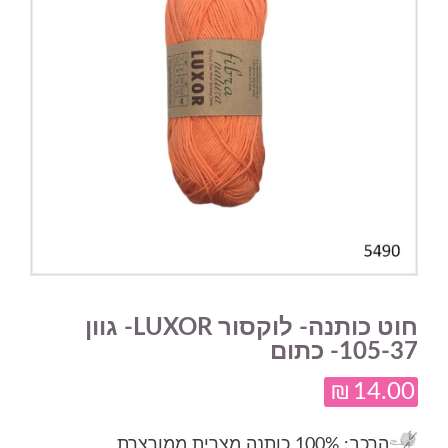
חוט כותנה- לוקסור LUXOR- גוון
105-37- כתום
₪
14.00
הרכב
: 100% כותנה מצרית ממורצרת