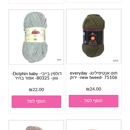
חוט אנטיפילינג- everyday
דולפין בייבי- Dolphin baby-
new tweed- 75106- ירוק
גוון- 80325- אפור בהיר
₪
24.00
₪
22.00
הוסף לסל
הוסף לסל