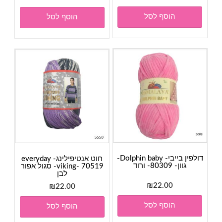
המקורי
הנוכחי
הוסף לסל
הוסף לסל
היה:
הוא:
₪28.00.
₪30.00.
דולפין בייבי- Dolphin baby-
חוט אנטיפילינג- everyday
גוון- 80309- ורוד
viking- 70519- סגול אפור
לבן
₪
22.00
₪
22.00
הוסף לסל
הוסף לסל