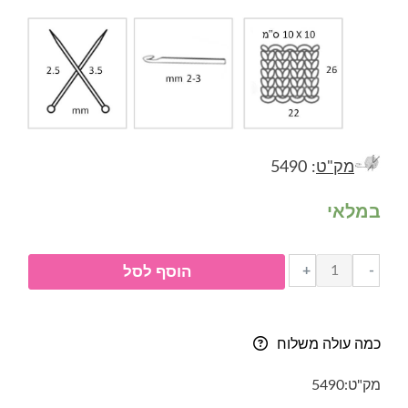
מק"ט
: 5490
במלאי
כמות
+
-
הוסף לסל
של
חוט
כותנה-
כמה עולה משלוח
לוקסור
LUXOR-
מק"ט:
5490
גוון