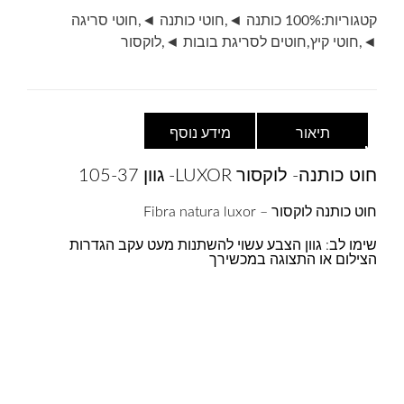
105-
קטגוריות:
100% כותנה ◄
,
חוטי כותנה ◄
,
חוטי סריגה
37-
◄
,
חוטי קיץ
,
חוטים לסריגת בובות ◄
,
לוקסור
כתום
תיאור
מידע נוסף
חוט כותנה- לוקסור LUXOR- גוון 105-37
חוט כותנה לוקסור – Fibra natura luxor
שימו לב: גוון הצבע עשוי להשתנות מעט עקב הגדרות
הצילום או התצוגה במכשירך