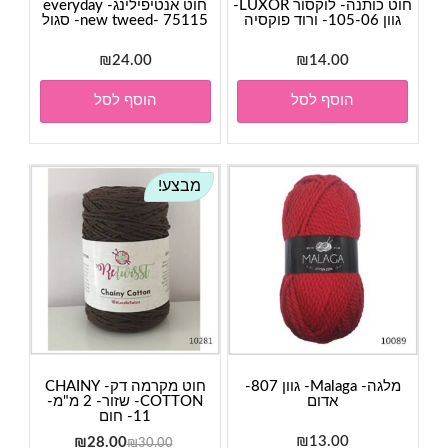
חוט כותנה- לוקסור LUXOR-
חוט אנטיפילינג- everyday
גוון 105-06- ורוד פוקסיה
new tweed- 75115- סגול
₪
24.00
₪
14.00
הוסף לסל
הוסף לסל
מבצע!
מלגה- Malaga- גוון 807-
חוט מקרמה דק- CHAINY
אדום
COTTON- שזור- 2 מ"מ-
11- חום
13.00
₪
המחיר
המחיר
₪
28.00
₪
30.00