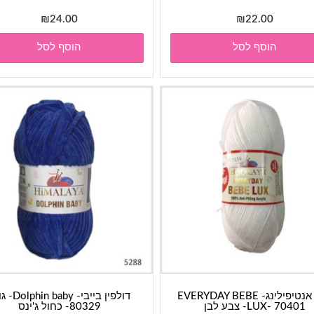
₪
24.00
₪
22.00
הוסף לסל
הוסף לסל
חוט אנטיפילינג- EVERYDAY BEBE
דולפין בייבי- baby
LUX- 70401- צבע לבן
80329- כחול ג'ינס