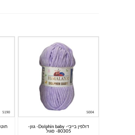
דולפין בייבי- Dolphin baby- גוון-
80305- סגול