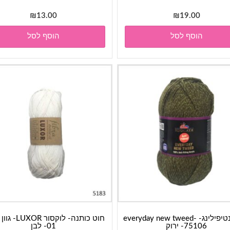
₪
13.00
₪
19.00
הוסף לסל
הוסף לסל
חוט אנטיפילינג- everyday new tweed-
75106- ירוק
01- לבן