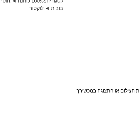
קטגוריות:
100% כותנה ◄
,
חוטי 
28-
בובות ◄
,
לוקסור
תכלת
ות הצילום או התצוגה במכשירך