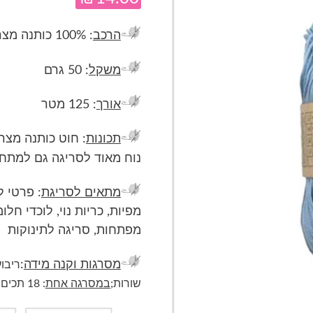
הרכב
: 100% כותנה מצרית ממורצרת
משקל
: 50 גרם
אורך
: 125 מטר
תכונות
: חוט כותנה מצר
נוח מאוד לסריגה גם למתחי
מתאים לסריגת
: פרטי ל
מפיות, כריות נוי, לוכדי חלו
מפתחות, סריגה לתינוקות
מסרגות וקנה מידה
:
ריבוע 10*10 
שורות;
במסרגה אחת
: 18 תכים ו-23 שורות