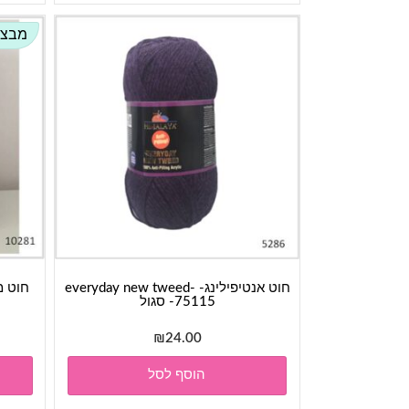
מבצע
חוט אנטיפילינג- everyday new tweed-
75115- סגול
₪
24.00
הוסף לסל