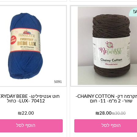
!
חוט מקרמה דק- CHAINY COTTON-
חוט אנטיפילינג- AY BEBE
שזור- 2 מ"מ- 11- חום
LUX- 70412- כחול
המחיר
המחיר
₪
22.00
₪
28.00
₪
30.00
המקורי
הנוכחי
הוסף לסל
הוסף לסל
היה:
הוא:
₪28.00.
₪30.00.