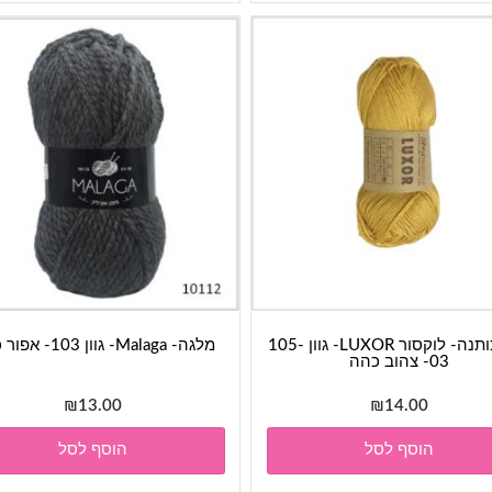
חוט כותנה- לוקסור LUXOR- גוון 105-
מלגה- Malaga- גוון 103- אפור כהה
03- צהוב כהה
₪
13.00
₪
14.00
הוסף לסל
הוסף לסל