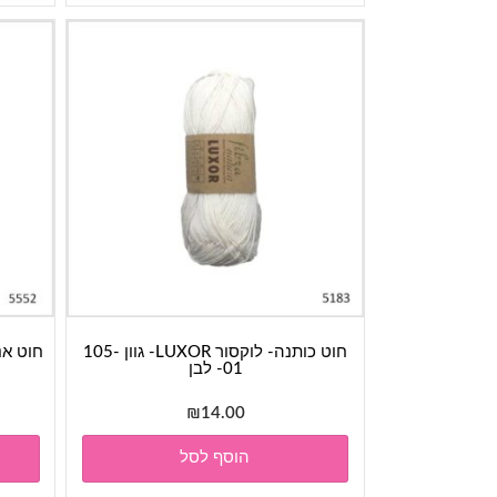
חוט כותנה- לוקסור LUXOR- גוון 105-
01- לבן
₪
14.00
הוסף לסל