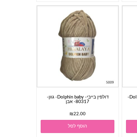
דולפין קולורס- Dolphin baby colors-
דולפין בייבי- Dolphin baby- גוון-
80317- אבן
₪
22.00
הוסף לסל