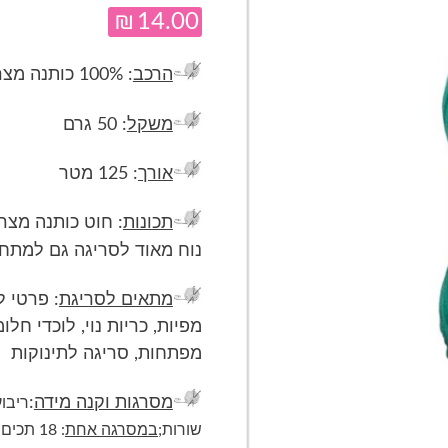
₪
14.00
הרכב
: 100% כותנה מצרית ממורצרת
משקל
: 50 גרם
אורך
: 125 מטר
תכונות
: חוט כותנה מצר
נוח מאוד לסריגה גם למתחי
מתאים לסריגת
: פרטי ל
מפיות, כריות נוי, לוכדי חלו
מפתחות, סריגה לתינוקות
מסרגות וקנה מידה
:
ריבוע 10*10 
שורות;
במסרגה אחת
: 18 תכים ו-23 שורות