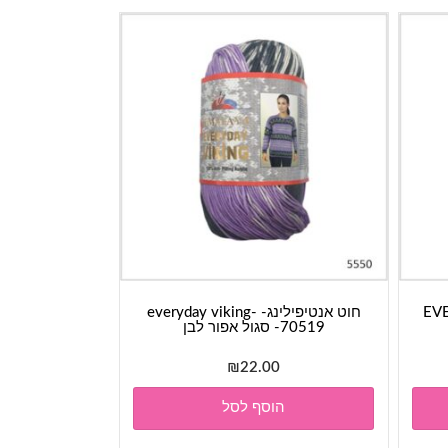
EVERYD
חוט אנטיפילינג- everyday viking-
70519- סגול אפור לבן
₪
22.00
הוסף לסל