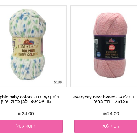
חוט אנטיפילינג- everyday new tweed-
75126- ורוד בהיר
גוון 80409- לבן כחול וירוק
₪
24.00
₪
24.00
הוסף לסל
הוסף לסל