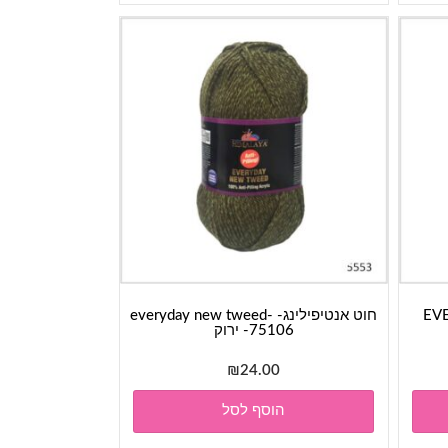
EVERYD
חוט אנטיפילינג- everyday new tweed-
75106- ירוק
₪
24.00
הוסף לסל