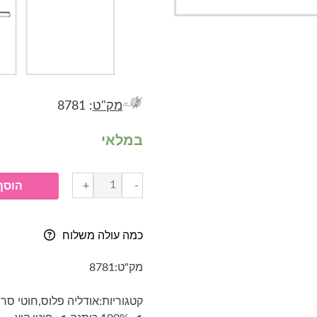
מק"ט
: 8781
במלאי
כמות
+
-
הוסף
של
חוט
כותנה-
כמה עולה משלוח
אודליה
פלוס-
מק"ט:
8781
7-
ירוק
קטגוריות:
אודליה פלוס
,
חוטי סר
יער