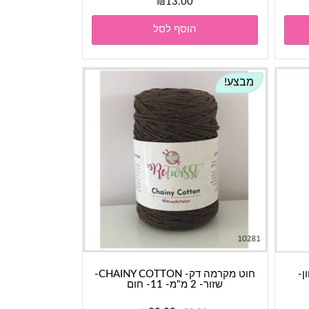
₪
13.00
הוסף לסל
מבצע!
Dolphin - גוון-
חוט מקרמה דק- CHAINY COTTON-
שזור- 2 מ"מ- 11- חום