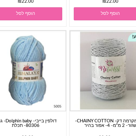
₪
22.00
₪
22.00
הוסף לסל
הוסף לסל
!
חוט מקרמה דק- CHAINY COTTON-
דולפין בייבי- baby
זור- 2 מ"מ- 4- אפור בהיר
80306- תכלת