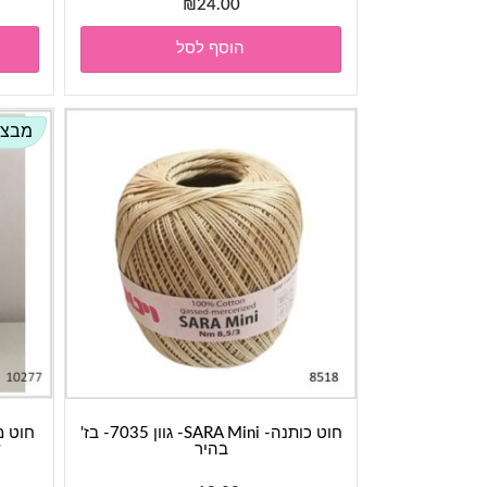
₪
24.00
הוסף לסל
מבצע
חוט כותנה- SARA Mini- גוון 7035- בז'
בהיר
ש