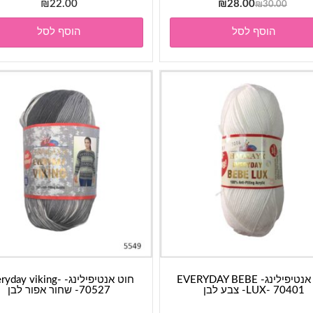
המחיר
המחיר
₪
22.00
₪
28.00
₪
30.00
המקורי
הנוכחי
הוסף לסל
הוסף לסל
היה:
הוא:
₪28.00.
₪30.00.
חוט אנטיפילינג- EVERYDAY BEBE
חוט אנטיפילינג- day viking
LUX- 70401- צבע לבן
70527- שחור אפור לבן