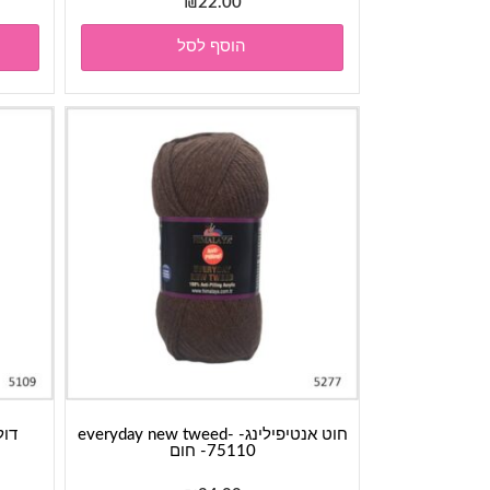
₪
22.00
הוסף לסל
חוט אנטיפילינג- everyday new tweed-
75110- חום