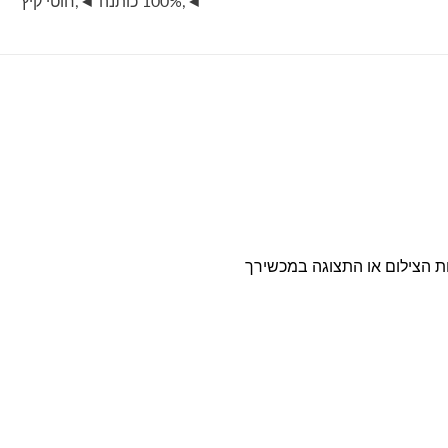
◄
,
100% כותנה ◄
,
חוטי קיץ
ות הצילום או התצוגה במכשירך