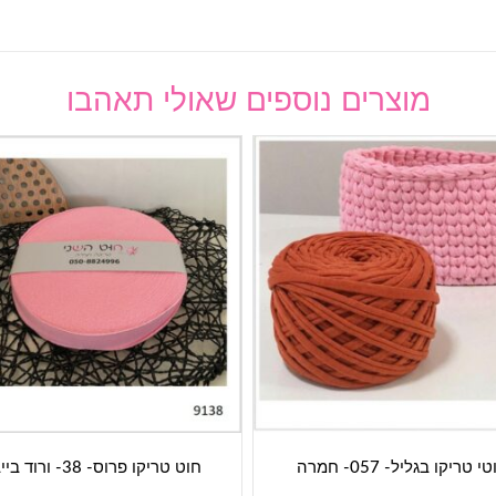
מוצרים נוספים שאולי תאהבו
י טריקו בגליל- 057- חמרה
חוט טריקו פרוס- 38- ורוד בייבי