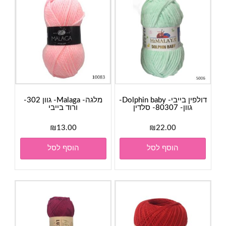
דולפין בייבי- Dolphin baby-
מלגה- Malaga- גוון 302-
גוון- 80307- סלדין
ורוד בייבי
₪
13.00
₪
22.00
הוסף לסל
הוסף לסל