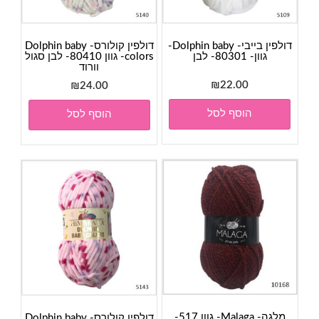
דולפין בייבי- Dolphin baby-
דולפין קולורס- Dolphin baby
גוון- 80301- לבן
colors- גוון 80410- לבן סגול
וורוד
₪
22.00
₪
24.00
הוסף לסל
הוסף לסל
מלגה- Malaga- גוון 517-
דולפין קולורס- Dolphin baby