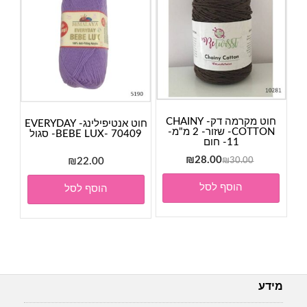
חוט מקרמה דק- CHAINY
חוט אנטיפילינג- EVERYDAY
COTTON- שזור- 2 מ"מ-
BEBE LUX- 70409- סגול
11- חום
המחיר
המחיר
₪
28.00
₪
22.00
₪
30.00
המקורי
הנוכחי
הוסף לסל
הוסף לסל
היה:
הוא:
₪28.00.
₪30.00.
מידע