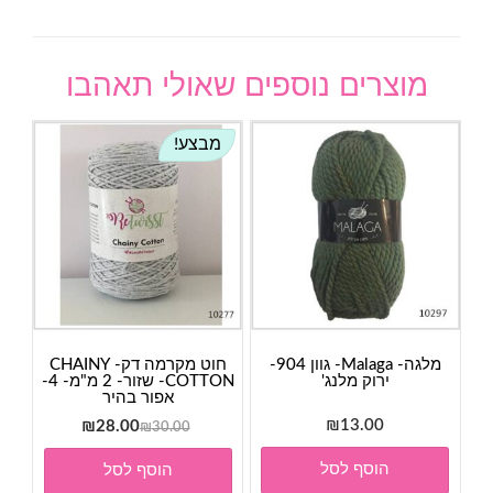
מוצרים נוספים שאולי תאהבו
מבצע!
מלגה- Malaga- גוון 904-
חוט מקרמה דק- CHAINY
ירוק מלנג'
COTTON- שזור- 2 מ"מ- 4-
אפור בהיר
13.00
₪
המחיר
המחיר
₪
28.00
₪
30.00
המקורי
הנוכחי
הוסף לסל
הוסף לסל
היה:
הוא: