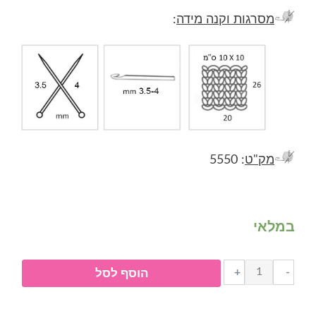
מסרגות וקנה מידה
:
מק"ט
: 5550
במלאי
כמות
+
-
הוסף לסל
של
חוט