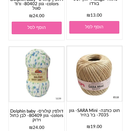
בורדו
colors- גוון 80402- ורוד
סגול
₪
13.00
₪
24.00
הוסף לסל
הוסף לסל
חוט כותנה- SARA Mini- גוון
דולפין קולורס- Dolphin baby
7035- בז' בהיר
colors- גוון 80409- לבן כחול
וירוק
₪
19.00
₪
24.00