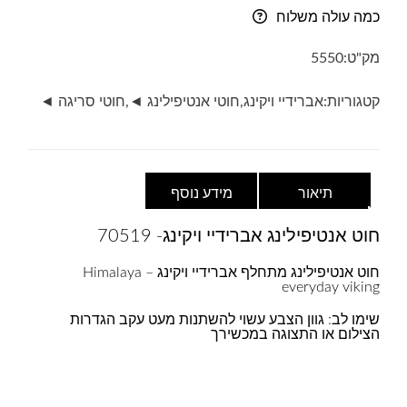
אנטיפילינג-
כמה עולה משלוח
everyday
viking-
מק"ט:
5550
70519-
סגול
קטגוריות:
אברידיי ויקינג
,
חוטי אנטיפילינג ◄
,
חוטי סריגה ◄
אפור
לבן
תיאור
מידע נוסף
חוט אנטיפילינג אברידיי ויקינג- 70519
חוט אנטיפילינג מתחלף אברידיי ויקינג – Himalaya
everyday viking
שימו לב: גוון הצבע עשוי להשתנות מעט עקב הגדרות
הצילום או התצוגה במכשירך