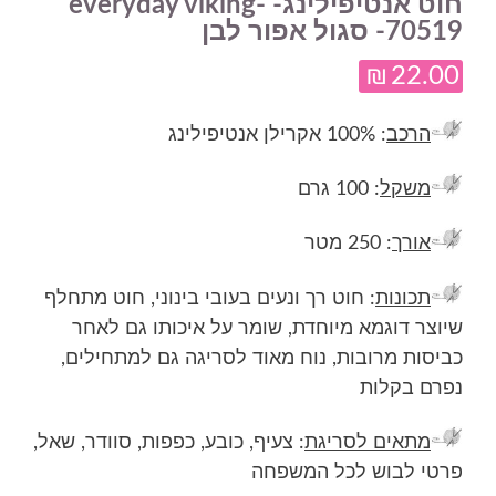
חוט אנטיפילינג- everyday viking-
70519- סגול אפור לבן
₪
22.00
הרכב
: 100% אקרילן אנטיפילינג
משקל
: 100 גרם
אורך
: 250 מטר
תכונות
: חוט רך ונעים בעובי בינוני, חוט מתחלף
שיוצר דוגמא מיוחדת, שומר על איכותו גם לאחר
כביסות מרובות, נוח מאוד לסריגה גם למתחילים,
נפרם בקלות
מתאים לסריגת
: צעיף, כובע, כפפות, סוודר, שאל,
פרטי לבוש לכל המשפחה