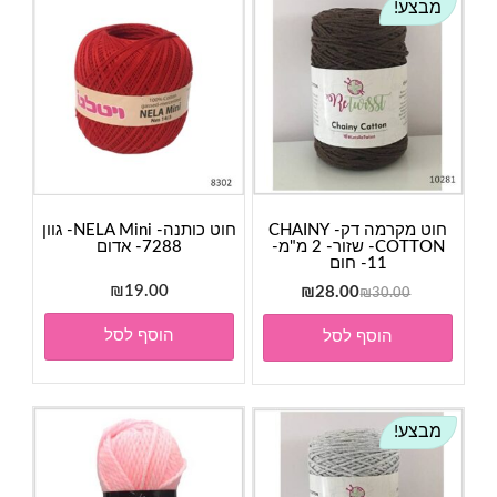
מבצע!
חוט מקרמה דק- CHAINY
חוט כותנה- NELA Mini- גוון
COTTON- שזור- 2 מ"מ-
7288- אדום
11- חום
המחיר
המחיר
19.00
₪
₪
28.00
₪
30.00
המקורי
הנוכחי
הוסף לסל
הוסף לסל
היה:
הוא:
₪28.00.
₪30.00.
מבצע!