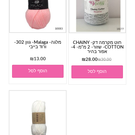
מלגה- Malaga- גוון 302-
חוט מקרמה דק- CHAINY
ורוד בייבי
COTTON- שזור- 2 מ"מ- 4-
אפור בהיר
₪
13.00
המחיר
המחיר
₪
28.00
₪
30.00
המקורי
הנוכחי
הוסף לסל
הוסף לסל
היה:
הוא:
₪28.00.
₪30.00.