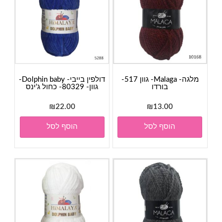
מלגה- Malaga- גוון 517-
דולפין בייבי- Dolphin baby-
בורדו
גוון- 80329- כחול ג'ינס
₪
22.00
₪
13.00
הוסף לסל
הוסף לסל