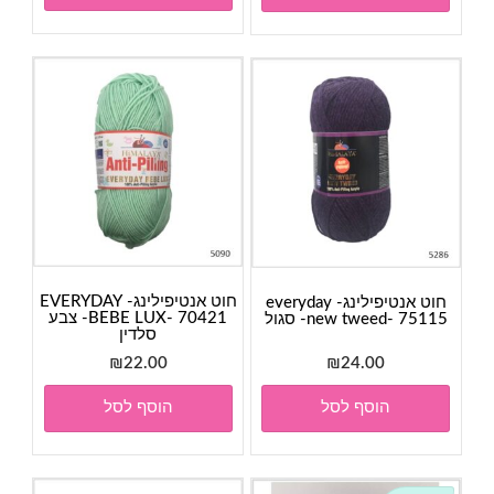
חוט אנטיפילינג- EVERYDAY
חוט אנטיפילינג- everyday
BEBE LUX- 70421- צבע
new tweed- 75115- סגול
סלדין
₪
22.00
₪
24.00
הוסף לסל
הוסף לסל