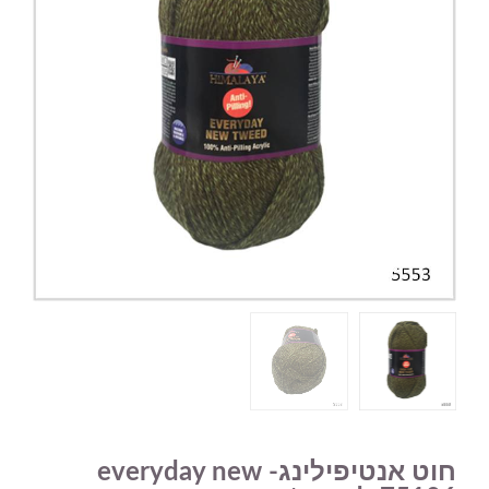
חוט אנטיפילינג- everyday new