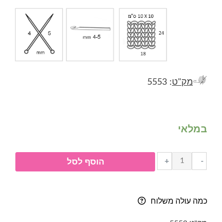
מק"ט
: 5553
במלאי
כמות
+
-
הוסף לסל
של
חוט
אנטיפילינג-
כמה עולה משלוח
everyday
new