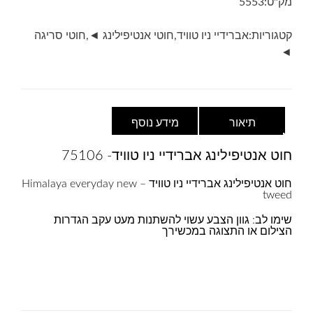
מק"ט:
5553
tweed-
75106-
קטגוריות:
אברידיי ניו טוויד
,
חוטי אנטיפילינג ◄
,
חוטי סריגה
ירוק
◄
תיאור
מידע נוסף
חוט אנטיפילינג אברידיי ניו טוויד- 75106
חוט אנטיפילינג אברידיי ניו טוויד – Himalaya everyday new
tweed
שימו לב: גוון הצבע עשוי להשתנות מעט עקב הגדרות
הצילום או התצוגה במכשירך