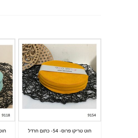
חוט טריקו פרוס- 54- כתום חרדל
חוט טר