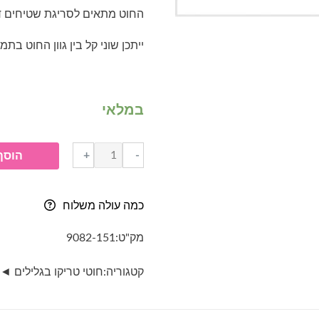
החוט מתאים לסריגת שטיחים דקי
ייתכן שוני קל בין גוון החוט בתמ
במלאי
כמות
+
-
הוסף
של
חוטי
טריקו
כמה עולה משלוח
בגליל-
082-
מק"ט:
9082-151
אבן
מלנג'
קטגוריה:
חוטי טריקו בגלילים ◄