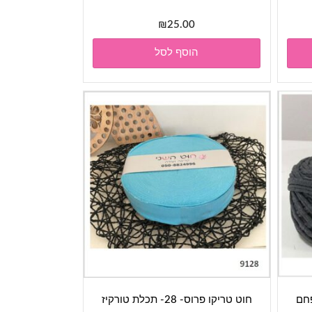
₪
25.00
הוסף לסל
 אפור פחם
חוט טריקו פרוס- 28- תכלת טורקיז