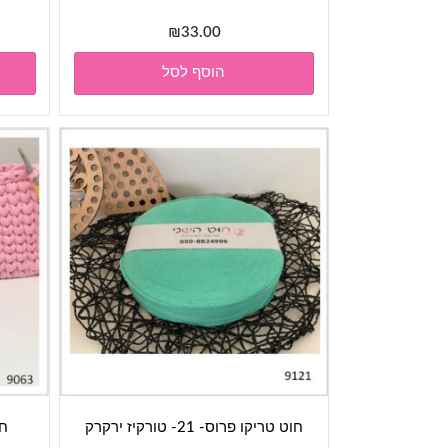
₪
33.00
הוסף לסל
חוט טריקו פרוס- 21- טורקיז ירקרק
חו