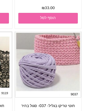
₪
33.00
הוסף לסל
חוטי טריקו בגליל- 037- סגול בהיר
חוט ט