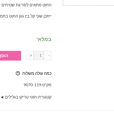
החוט מתאים לסריגת שטיחים דקי
ייתכן שוני קל בין גוון החוט בתמ
במלאי
כמות
+
-
הוסף
של
חוטי
טריקו
כמה עולה משלוח
בגליל-
070-
מק"ט:
9070-119
ירוק
מעושן
קטגוריה:
חוטי טריקו בגלילים ◄