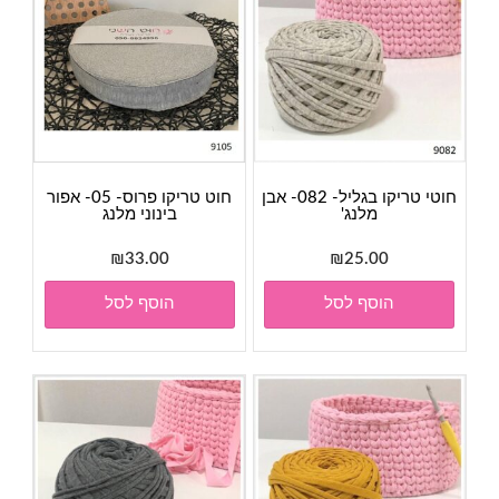
חוטי טריקו בגליל- 082- אבן
חוט טריקו פרוס- 05- אפור
מלנג'
בינוני מלנג
₪
33.00
₪
25.00
הוסף לסל
הוסף לסל