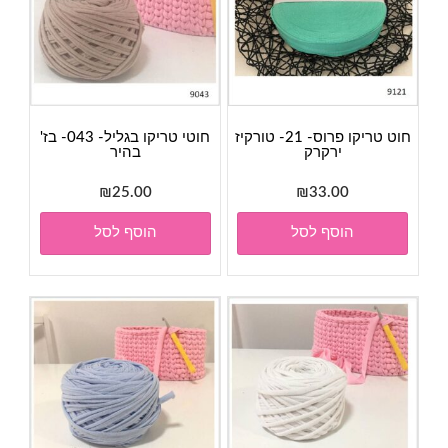
חוט טריקו פרוס- 21- טורקיז
חוטי טריקו בגליל- 043- בז'
ירקרק
בהיר
₪
25.00
₪
33.00
הוסף לסל
הוסף לסל