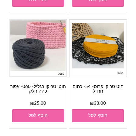
חוט טריקו פרוס- 54- כתום
חוטי טריקו בגליל- 060- אפור
חרדל
כהה חלק
₪
25.00
₪
33.00
הוסף לסל
הוסף לסל