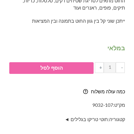
החוט מתאים לסריגת שטיחים דקים, סלסלות, כריות,
תיקים, פופים, ראנרים ועוד
ייתכן שוני קל בין גוון החוט בתמונה ובין המציאות
במלאי
כמות
+
-
הוסף לסל
של
חוטי
טריקו
כמה עולה משלוח
בגליל-
032-
מק"ט:
9032-107
לבן
קטגוריה:
חוטי טריקו בגלילים ◄