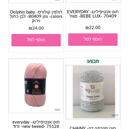
חוט אנטיפילינג- EVERYDAY
דולפין קולורס- Dolphin baby
BEBE LUX- 70409- סגול
colors- גוון 80409- לבן כחול
וירוק
₪
22.00
₪
24.00
הוסף לסל
הוסף לסל
מבצע!
חוט אנטיפילינג- everyday
new tweed- 75126- ורוד
חוט מקרמה דק- CHAINY