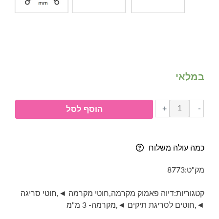
במלאי
כמות
+
-
הוסף לסל
של
דיוה
פאמוק
כמה עולה משלוח
מקרמה-
3
מק"ט:
8773
מ"מ-
2305-
קטגוריות:
דיוה פאמוק מקרמה
,
חוטי מקרמה ◄
,
חוטי סריגה
בז'
◄
,
חוטים לסריגת תיקים ◄
,
מקרמה- 3 מ"מ