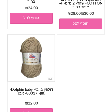
בהיר
COTTON- שזור- 2 מ"מ- 4-
אפור בהיר
₪
24.00
המחיר
המחיר
₪
28.00
₪
30.00
הוסף לסל
המקורי
הנוכחי
הוסף לסל
היה:
הוא:
₪28.00.
₪30.00.
דולפין בייבי- Dolphin baby-
גוון- 80317- אבן
₪
22.00