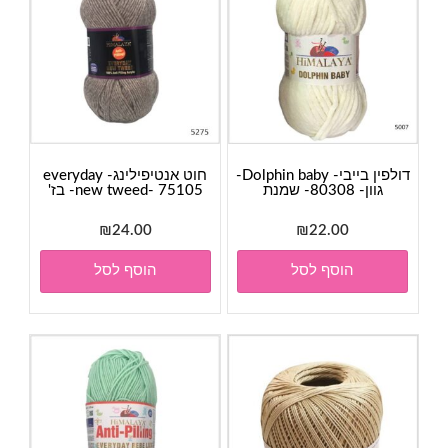
דולפין בייבי- Dolphin baby-
חוט אנטיפילינג- everyday
גוון- 80308- שמנת
new tweed- 75105- בז'
₪
24.00
₪
22.00
הוסף לסל
הוסף לסל