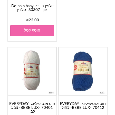
דולפין בייבי- Dolphin baby-
גוון- 80307- סלדין
₪
22.00
הוסף לסל
חוט אנטיפילינג- EVERYDAY
חוט אנטיפילינג- EVERYDAY
BEBE LUX- 70412- כחול
BEBE LUX- 70401- צבע
לבן