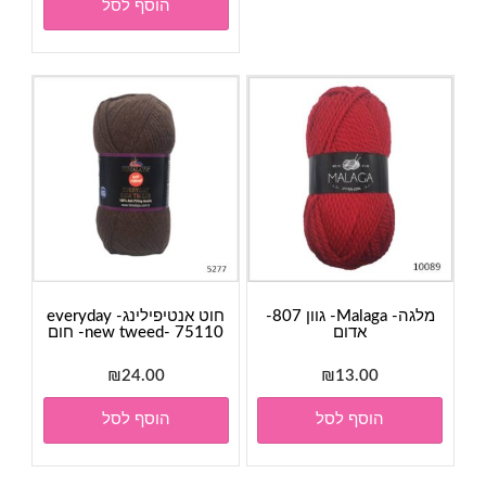
הוסף לסל
מלגה- Malaga- גוון 807-
חוט אנטיפילינג- everyday
אדום
new tweed- 75110- חום
₪
24.00
₪
13.00
הוסף לסל
הוסף לסל