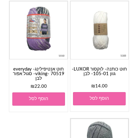
חוט כותנה- לוקסור LUXOR-
חוט אנטיפילינג- everyday
גוון 105-01- לבן
viking- 70519- סגול אפור
לבן
₪
14.00
₪
22.00
הוסף לסל
הוסף לסל