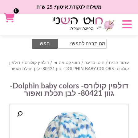
משלוח לנקודת איסוף: 25 ש"ח
0
Search
for:
עמוד הבית
/
חוטי סריגה
/
חוטי קטיפה ◄
/
דולפין קולורס
/ דולפין
קולורס- DOLPHIN BABY COLORS- גוון 80421- לבן תכלת ואפור
דולפין קולורס- Dolphin baby colors-
גוון 80421- לבן תכלת ואפור