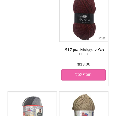
מלגה- Malaga- גוון 517-
בורדו
₪
13.00
הוסף לסל