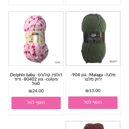
מלגה- Malaga- גוון 904-
דולפין קולורס- Dolphin baby
ירוק מלנג'
colors- גוון 80402- ורוד
סגול
₪
13.00
₪
24.00
הוסף לסל
הוסף לסל