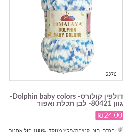
דולפין קולורס- Dolphin baby colors-
גוון 80421- לבן תכלת ואפור
₪
24.00
הרכב
: חוט קטיפה/פליז מנוקד, 100% פוליאסטר