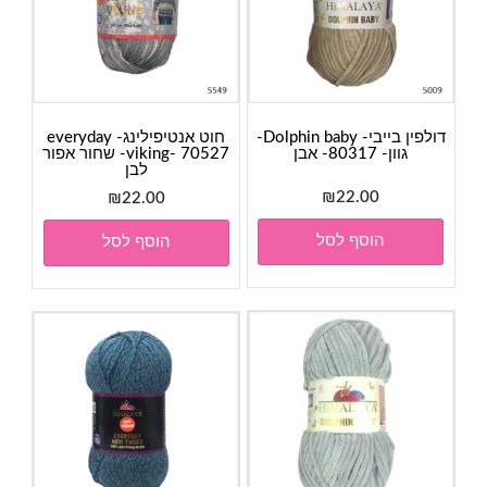
דולפין בייבי- Dolphin baby-
חוט אנטיפילינג- everyday
גוון- 80317- אבן
viking- 70527- שחור אפור
לבן
₪
22.00
₪
22.00
הוסף לסל
הוסף לסל