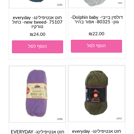
דולפין בייבי- Dolphin baby-
חוט אנטיפילינג- everyday
גוון- 80325- אפור בהיר
new tweed- 75107- כחול
טורקיז
₪
22.00
₪
24.00
הוסף לסל
הוסף לסל
חוט אנטיפילינג- everyday
חוט אנטיפילינג- EVERYDAY