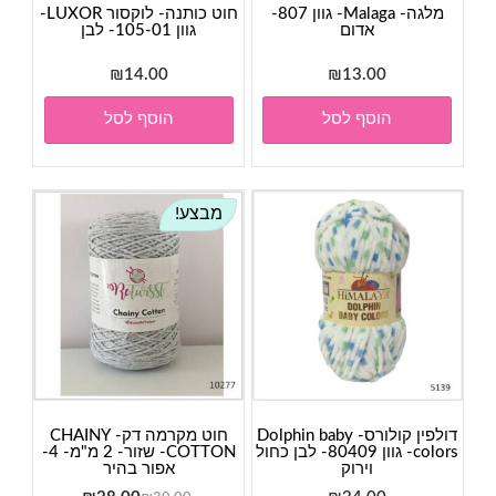
מלגה- Malaga- גוון 807-
חוט כותנה- לוקסור LUXOR-
אדום
גוון 105-01- לבן
₪
14.00
₪
13.00
הוסף לסל
הוסף לסל
מבצע!
דולפין קולורס- Dolphin baby
חוט מקרמה דק- CHAINY
colors- גוון 80409- לבן כחול
COTTON- שזור- 2 מ"מ- 4-
וירוק
אפור בהיר