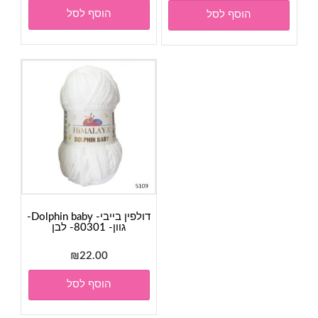
המקורי
הנוכחי
הוסף לסל
הוסף לסל
היה:
הוא:
₪28.00.
₪30.00.
דולפין בייבי- Dolphin baby-
גוון- 80301- לבן
₪
22.00
הוסף לסל