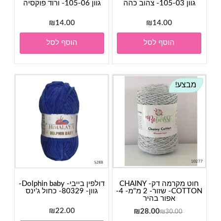
גוון 105-03- צהוב כהה
גוון 105-06- ורוד פוקסיה
₪
14.00
₪
14.00
הוסף לסל
הוסף לסל
מבצע!
חוט מקרמה דק- CHAINY
דולפין בייבי- Dolphin baby-
COTTON- שזור- 2 מ"מ- 4-
גוון- 80329- כחול ג'ינס
אפור בהיר
המחיר
המחיר
22.00
₪
₪
28.00
₪
30.00