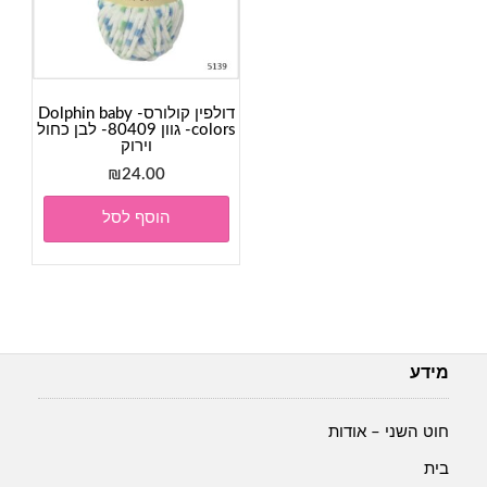
דולפין קולורס- Dolphin baby
colors- גוון 80409- לבן כחול
וירוק
₪
24.00
הוסף לסל
מידע
חוט השני – אודות
בית