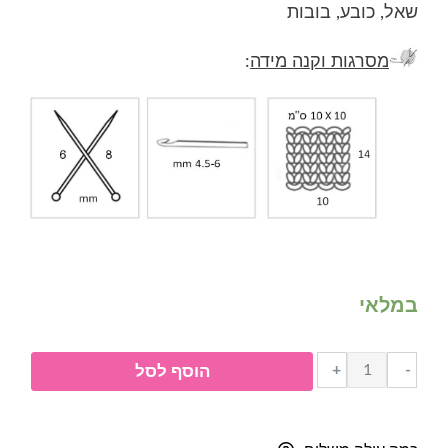
שאל, כובע, בובות
מסרגות וקנה מידה
:
במלאי
כמות
+
-
הוסף לסל
של
דולפין
בייבי-