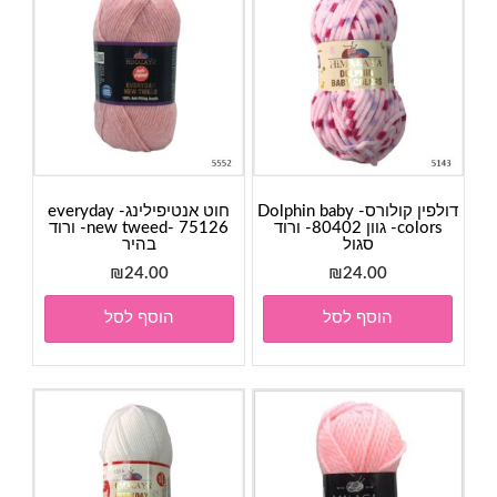
דולפין קולורס- Dolphin baby
חוט אנטיפילינג- everyday
colors- גוון 80402- ורוד
new tweed- 75126- ורוד
סגול
בהיר
₪
24.00
₪
24.00
הוסף לסל
הוסף לסל