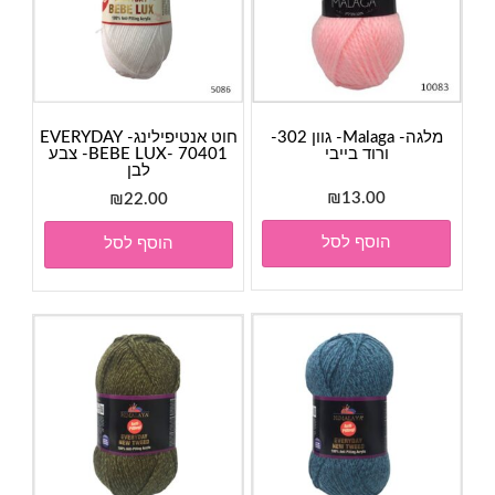
מלגה- Malaga- גוון 302-
חוט אנטיפילינג- EVERYDAY
ורוד בייבי
BEBE LUX- 70401- צבע
לבן
₪
13.00
₪
22.00
הוסף לסל
הוסף לסל