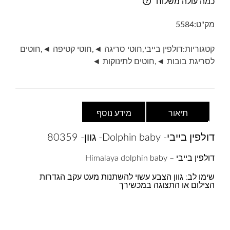
כמה עולה משלוח
Dolphin
baby-
מק"ט:
5584
גוון-
80359-
קטגוריות:
דולפין בייבי
,
חוטי סריגה ◄
,
חוטי קטיפה ◄
,
חוטים
ירוק
לסריגת בובות ◄
,
חוטים לתינוקות ◄
זית
בהיר
תיאור
מידע נוסף
דולפין בייבי- Dolphin baby- גוון- 80359
דולפין בייבי – Himalaya dolphin baby
שימו לב: גוון הצבע עשוי להשתנות מעט עקב הגדרות
הצילום או התצוגה במכשירך