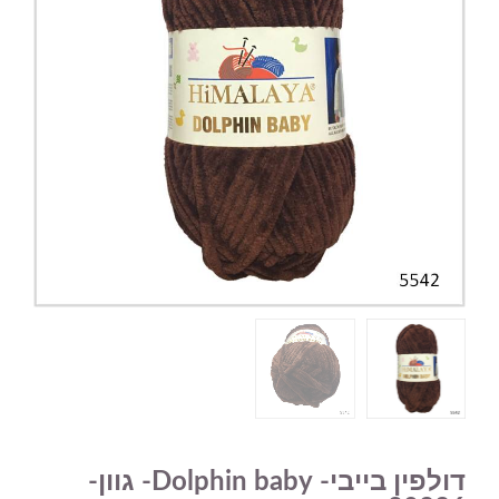
דולפין בייבי- Dolphin baby- גוון-