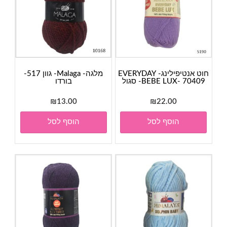
חוט אנטיפילינג- EVERYDAY
מלגה- Malaga- גוון 517-
BEBE LUX- 70409- סגול
בורדו
₪
13.00
₪
22.00
הוסף לסל
הוסף לסל