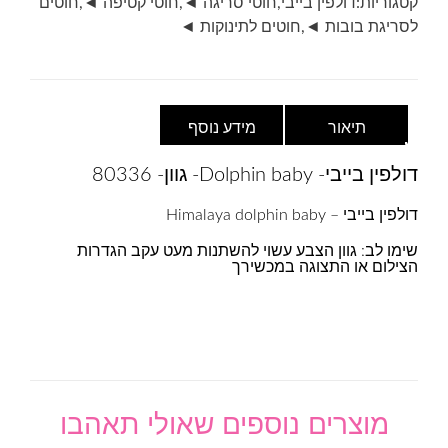
קטגוריות:
דולפין בייבי
,
חוטי סריגה ◄
,
חוטי קטיפה ◄
,
חוטים
לסריגת בובות ◄
,
חוטים לתינוקות ◄
תיאור
מידע נוסף
דולפין בייבי- Dolphin baby- גוון- 80336
דולפין בייבי – Himalaya dolphin baby
שימו לב: גוון הצבע עשוי להשתנות מעט עקב הגדרות
הצילום או התצוגה במכשירך
מוצרים נוספים שאולי תאהבו