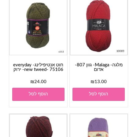
מלגה- Malaga- גוון 807-
חוט אנטיפילינג- everyday
אדום
new tweed- 75106- ירוק
₪
24.00
₪
13.00
הוסף לסל
הוסף לסל