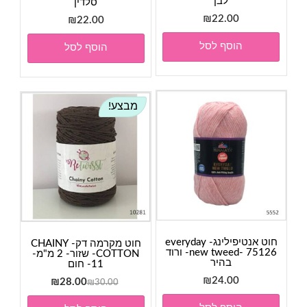
לבן
סלדין
₪
22.00
₪
22.00
הוסף לסל
הוסף לסל
מבצע!
חוט אנטיפילינג- everyday
חוט מקרמה דק- CHAINY
new tweed- 75126- ורוד
COTTON- שזור- 2 מ"מ-
בהיר
11- חום
₪
24.00
המחיר
המחיר
₪
28.00
₪
30.00
המקורי
הנוכחי