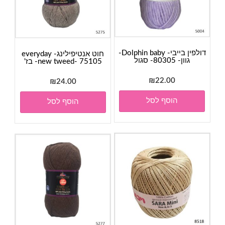
דולפין בייבי- Dolphin baby-
חוט אנטיפילינג- everyday
גוון- 80305- סגול
new tweed- 75105- בז'
₪
22.00
₪
24.00
הוסף לסל
הוסף לסל