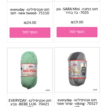
חוט כותנה- SARA Mini- גוון
חוט אנטיפילינג- everyday
7035- בז' בהיר
new tweed- 75110- חום
₪
19.00
₪
24.00
הוסף לסל
הוסף לסל
חוט אנטיפילינג- everyday
חוט אנטיפילינג- EVERYDAY
viking- 70527- שחור אפור
BEBE LUX- 70421- צבע