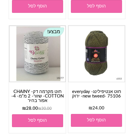
הוסף לסל
הוסף לסל
מבצע!
חוט אנטיפילינג- everyday
חוט מקרמה דק- CHAINY
new tweed- 75106- ירוק
COTTON- שזור- 2 מ"מ- 4-
אפור בהיר
24.00
₪
המחיר
המחיר
₪
28.00
₪
30.00
המקורי
הנוכחי
הוסף לסל
הוסף לסל
היה:
הוא:
₪28.00.
₪30.00.