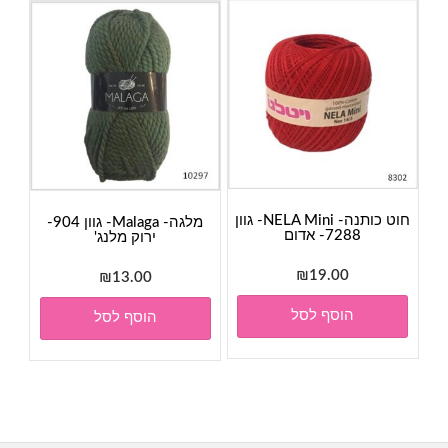
חוט כותנה- NELA Mini- גוון
מלגה- Malaga- גוון 904-
7288- אדום
ירוק מלנג'
₪
19.00
₪
13.00
הוסף לסל
הוסף לסל