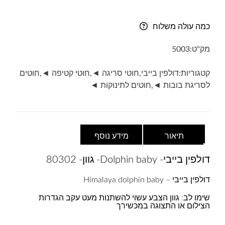
דולפין
בייבי-
כמה עולה משלוח
Dolphin
baby-
מק"ט:
5003
גוון-
80302-
קטגוריות:
דולפין בייבי
,
חוטי סריגה ◄
,
חוטי קטיפה ◄
,
חוטים
צהוב
לסריגת בובות ◄
,
חוטים לתינוקות ◄
תיאור
מידע נוסף
דולפין בייבי- Dolphin baby- גוון- 80302
דולפין בייבי – Himalaya dolphin baby
שימו לב: גוון הצבע עשוי להשתנות מעט עקב הגדרות
הצילום או התצוגה במכשירך