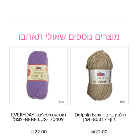
מוצרים נוספים שאולי תאהבו
דולפין בייבי- Dolphin baby-
חוט אנטיפילינג- EVERYDAY
גוון- 80317- אבן
BEBE LUX- 70409- סגול
₪
22.00
₪
22.00