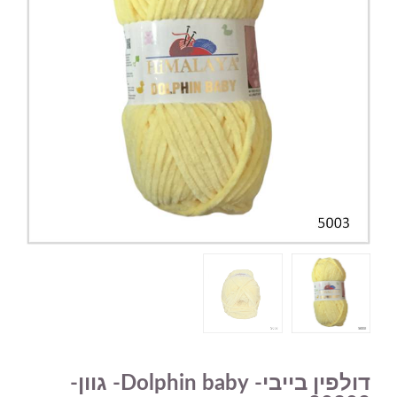
דולפין בייבי- Dolphin baby- גוון-