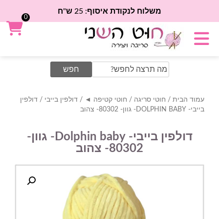
משלוח לנקודת איסוף: 25 ש"ח
0
Search
for:
עמוד הבית
/
חוטי סריגה
/
חוטי קטיפה ◄
/
דולפין בייבי
/ דולפין
בייבי- DOLPHIN BABY- גוון- 80302- צהוב
דולפין בייבי- Dolphin baby- גוון-
80302- צהוב