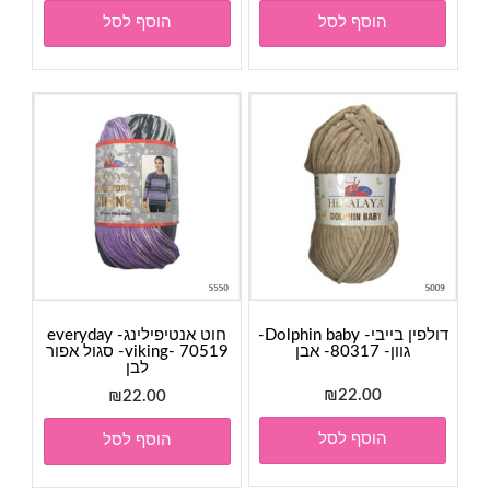
הוסף לסל
הוסף לסל
דולפין בייבי- Dolphin baby-
חוט אנטיפילינג- everyday
גוון- 80317- אבן
viking- 70519- סגול אפור
לבן
₪
22.00
₪
22.00
הוסף לסל
הוסף לסל