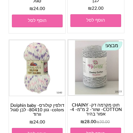
לבן
סגול
₪
22.00
₪
24.00
הוסף לסל
הוסף לסל
מבצע!
חוט מקרמה דק- CHAINY
דולפין קולורס- Dolphin baby
COTTON- שזור- 2 מ"מ- 4-
colors- גוון 80410- לבן סגול
אפור בהיר
וורוד
המחיר
המחיר
₪
28.00
₪
24.00
₪
30.00
המקורי
הנוכחי