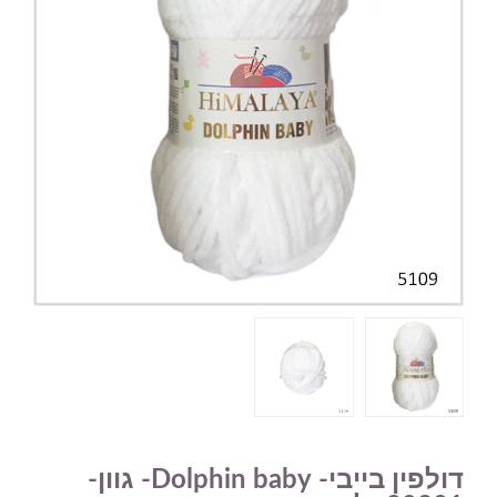
דולפין בייבי- Dolphin baby- גוון-