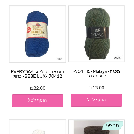
מלגה- Malaga- גוון 904-
חוט אנטיפילינג- EVERYDAY
ירוק מלנג'
BEBE LUX- 70412- כחול
₪
13.00
₪
22.00
הוסף לסל
הוסף לסל
מבצע!