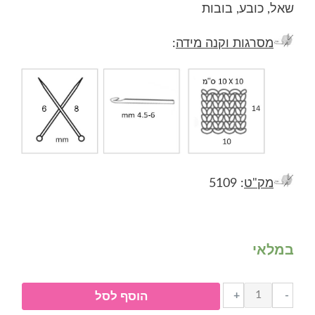
שאל, כובע, בובות
מסרגות וקנה מידה
:
מק"ט
: 5109
במלאי
כמות
+
-
הוסף לסל
של