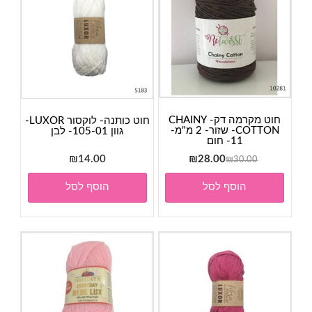
חוט מקרמה דק- CHAINY
חוט כותנה- לוקסור LUXOR-
COTTON- שזור- 2 מ"מ-
גוון 105-01- לבן
11- חום
המחיר
המחיר
₪
14.00
₪
28.00
₪
30.00
המקורי
הנוכחי
הוסף לסל
הוסף לסל
היה:
הוא:
₪28.00.
₪30.00.