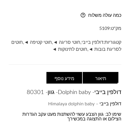
דולפין
בייבי-
כמה עולה משלוח
Dolphin
baby-
מק"ט:
5109
גוון-
80301-
קטגוריות:
דולפין בייבי
,
חוטי סריגה ◄
,
חוטי קטיפה ◄
,
חוטים
לבן
לסריגת בובות ◄
,
חוטים לתינוקות ◄
תיאור
מידע נוסף
דולפין בייבי- Dolphin baby- גוון- 80301
דולפין בייבי – Himalaya dolphin baby
שימו לב: גוון הצבע עשוי להשתנות מעט עקב הגדרות
הצילום או התצוגה במכשירך