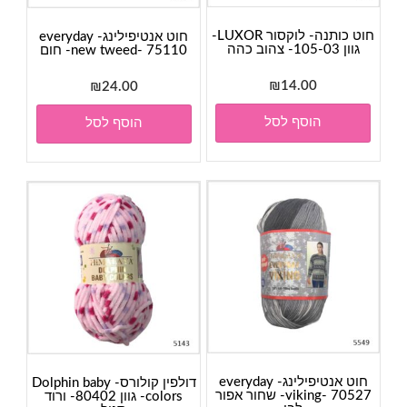
חוט כותנה- לוקסור LUXOR-
חוט אנטיפילינג- everyday
גוון 105-03- צהוב כהה
new tweed- 75110- חום
₪
14.00
₪
24.00
הוסף לסל
הוסף לסל
חוט אנטיפילינג- everyday
דולפין קולורס- Dolphin baby
viking- 70527- שחור אפור
colors- גוון 80402- ורוד