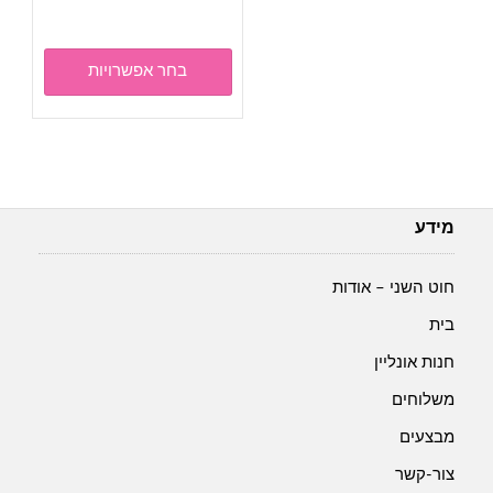
זה
עד
יש
מספר
בחר אפשרויות
סוגים.
ניתן
לבחור
את
האפשר
בעמוד
מידע
המוצר
חוט השני – אודות
בית
חנות אונליין
משלוחים
מבצעים
צור-קשר