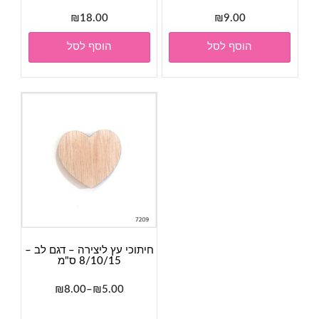
₪
18.00
₪
9.00
הוסף לסל
הוסף לסל
חיתוכי עץ ליצירה – דגם לב –
8/10/15 ס"מ
טווח
₪
8.00
–
₪
5.00
מחירים:
למוצר