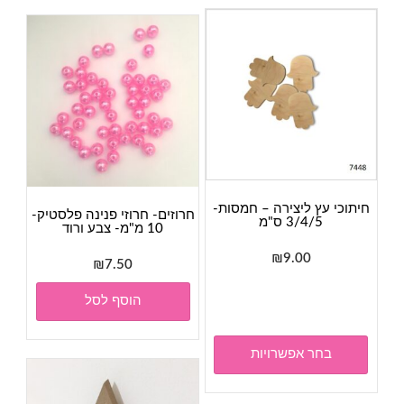
חיתוכי עץ ליצירה – חמסות-
חרוזים- חרוזי פנינה פלסטיק-
3/4/5 ס"מ
10 מ"מ- צבע ורוד
₪
9.00
₪
7.50
למוצר
זה
הוסף לסל
יש
מספר
בחר אפשרויות
סוגים.
ניתן