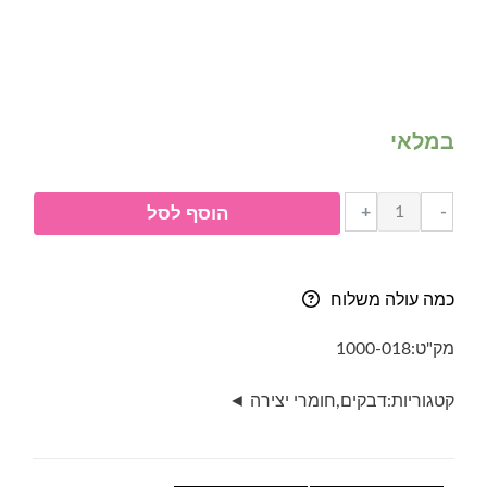
במלאי
כמות
+
-
הוסף לסל
של
דבק
נגרים
כמה עולה משלוח
חזק-
120
מק"ט:
1000-018
מיל'
קטגוריות:
דבקים
,
חומרי יצירה ◄