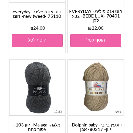
חוט אנטיפילינג- EVERYDAY
חוט אנטיפילינג- everyday
BEBE LUX- 70401- צבע
new tweed- 75110- חום
לבן
₪
24.00
₪
22.00
הוסף לסל
הוסף לסל
דולפין בייבי- Dolphin baby-
מלגה- Malaga- גוון 103-
גוון- 80317- אבן
אפור כהה