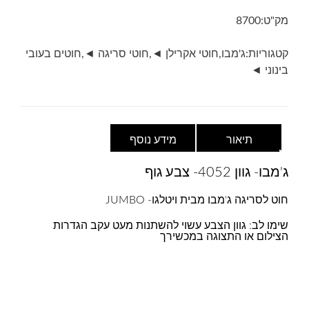
צבע
מק"ט:
8700
גוף
קטגוריות:
ג'מבו
,
חוטי אקרילן ◄
,
חוטי סריגה ◄
,
חוטים בעובי
בינוני ◄
תיאור
מידע נוסף
ג'מבו- גוון 4052- צבע גוף
חוט לסריגה ג'מבו מבית ויטלגו- JUMBO
שימו לב: גוון הצבע עשוי להשתנות מעט עקב הגדרות
הצילום או התצוגה במכשירך