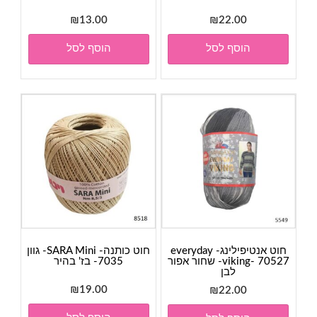
₪
13.00
₪
22.00
הוסף לסל
הוסף לסל
חוט אנטיפילינג- everyday
חוט כותנה- SARA Mini- גוון
viking- 70527- שחור אפור
7035- בז' בהיר
לבן
₪
19.00
₪
22.00