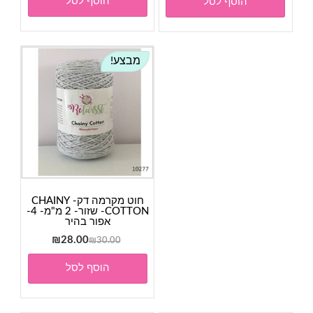
הוסף לסל
הוסף לסל
מבצע!
חוט מקרמה דק- CHAINY
COTTON- שזור- 2 מ"מ- 4-
אפור בהיר
המחיר
המחיר
₪
28.00
₪
30.00
המקורי
הנוכחי
הוסף לסל
היה:
הוא:
₪28.00.
₪30.00.