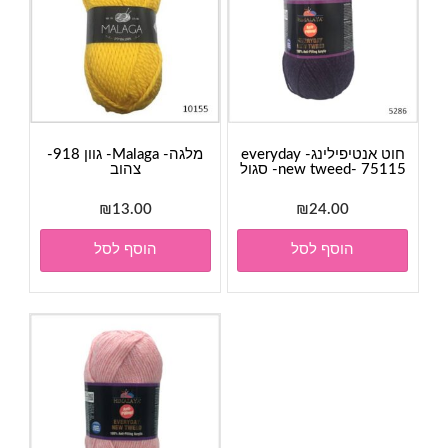
חוט אנטיפילינג- everyday
מלגה- Malaga- גוון 918-
new tweed- 75115- סגול
צהוב
₪
13.00
₪
24.00
הוסף לסל
הוסף לסל