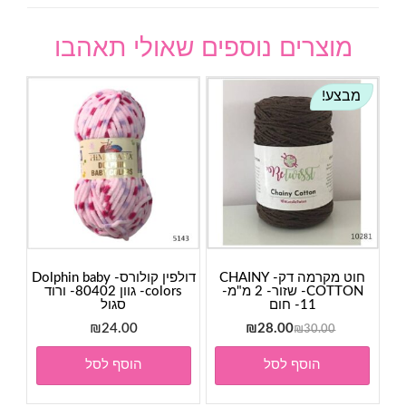
מוצרים נוספים שאולי תאהבו
מבצע!
חוט מקרמה דק- CHAINY
דולפין קולורס- Dolphin baby
COTTON- שזור- 2 מ"מ-
colors- גוון 80402- ורוד
11- חום
סגול
המחיר
המחיר
₪
24.00
₪
28.00
₪
30.00
המקורי
הנוכחי
הוסף לסל
הוסף לסל
היה:
הוא:
₪28.00.
₪30.00.