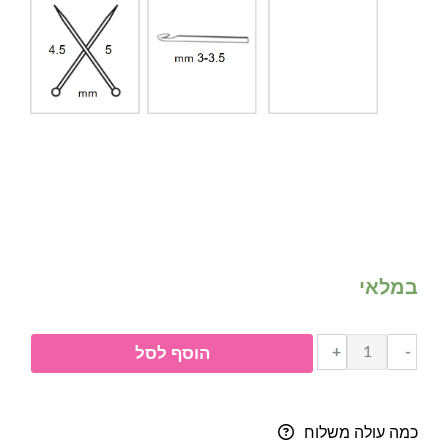
במלאי
כמות
+
-
הוסף לסל
של
ג'מבו-
גוון
כמה עולה משלוח
4052-