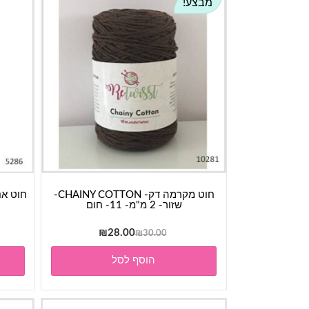
מבצע!
חוט מקרמה דק- CHAINY COTTON-
שזור- 2 מ"מ- 11- חום
המחיר
המחיר
₪
28.00
₪
30.00
המקורי
הנוכחי
הוסף לסל
היה:
הוא:
₪28.00.
₪30.00.