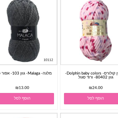
דולפין קולורס- Dolphin baby colors-
מלגה- Malaga- גוון 103- אפור כהה
גוון 80402- ורוד סגול
₪
13.00
₪
24.00
הוסף לסל
הוסף לסל