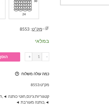
מק"ט
: 8553
במלאי
כמות
+
-
הוסף
של
ג'ינס-
Yarn
כמה עולה משלוח
art
jeans-
מק"ט:
8553
גוון
46-
קטגוריות:
ג'ינס
,
חוטי כותנה ◄
,
חו
אפור
◄
,
כותנה מעורבת ◄
בהיר