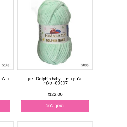
דולפין בייבי- Dolphin baby- גוון-
80307- סלדין
₪
22.00
הוסף לסל