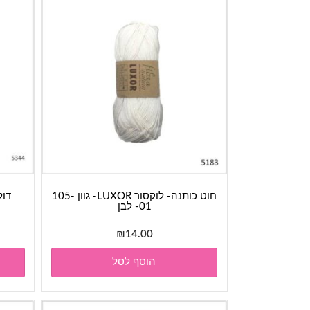
חוט כותנה- לוקסור LUXOR- גוון 105-
01- לבן
₪
14.00
הוסף לסל