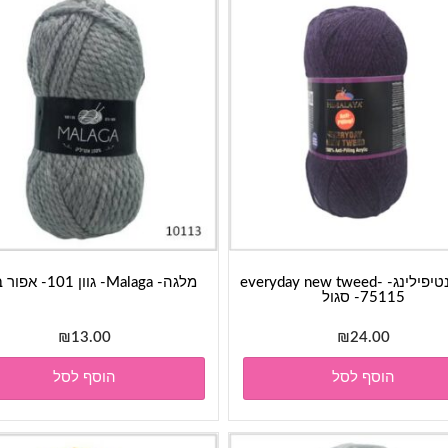
חוט אנטיפילינג- everyday new tweed-
מלגה- Malaga- גוון 101- אפור בהיר
75115- סגול
₪
13.00
₪
24.00
הוסף לסל
הוסף לסל