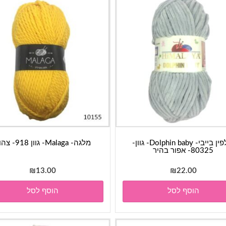
דולפין בייבי- Dolphin baby- גוון-
מלגה- Malaga- גוון 918- צהוב
80325- אפור בהיר
₪
13.00
₪
22.00
הוסף לסל
הוסף לסל