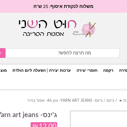
משלוח לנקודת איסוף: 25 ש"ח
Search
for:
פירה
רקמה
חומרי יצירה
ערכות יצירה | הפעלה ליום הולדת
מוצר
בת ◄
/
ג'ינס
/ ג'ינס- YARN ART JEANS- גוון 46- אפור בהיר
ג'ינס- Yarn art jeans- גוון 46- אפור בהיר
₪
12.00