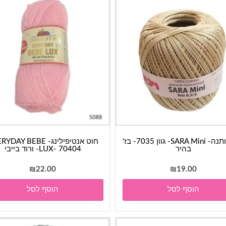
חוט כותנה- SARA Mini- גוון 7035- בז'
חוט אנטיפילינג- AY BEBE
בהיר
LUX- 70404- ורוד בייבי
₪
22.00
₪
19.00
הוסף לסל
הוסף לסל