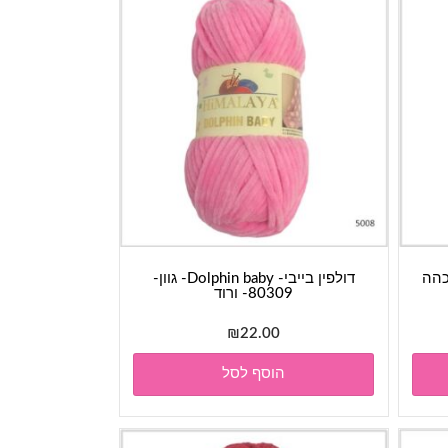
דולפין בייבי- Dolphin baby- גוון-
80309- ורוד
₪
22.00
הוסף לסל