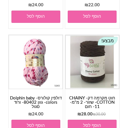
₪
24.00
₪
22.00
הוסף לסל
הוסף לסל
מבצע!
חוט מקרמה דק- CHAINY
דולפין קולורס- Dolphin baby
COTTON- שזור- 2 מ"מ-
colors- גוון 80402- ורוד
11- חום
סגול
המחיר
המחיר
₪
24.00
₪
28.00
₪
30.00
המקורי
הנוכחי
הוסף לסל
הוסף לסל
היה:
הוא: