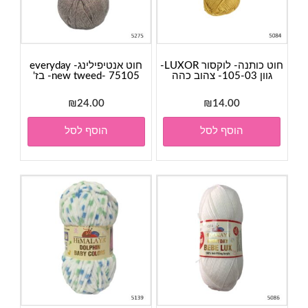
חוט כותנה- לוקסור LUXOR-
חוט אנטיפילינג- everyday
גוון 105-03- צהוב כהה
new tweed- 75105- בז'
₪
24.00
₪
14.00
הוסף לסל
הוסף לסל