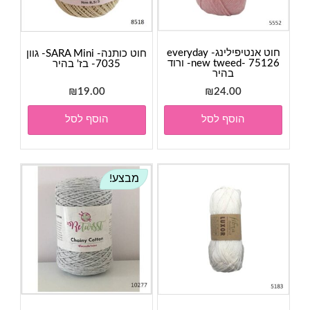
חוט אנטיפילינג- everyday
חוט כותנה- SARA Mini- גוון
new tweed- 75126- ורוד
7035- בז' בהיר
בהיר
₪
19.00
₪
24.00
הוסף לסל
הוסף לסל
מבצע!