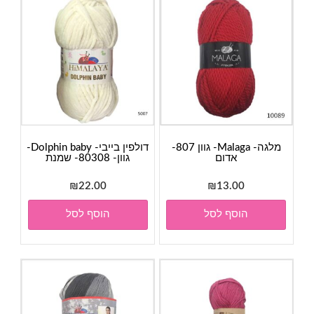
מלגה- Malaga- גוון 807-
דולפין בייבי- Dolphin baby-
אדום
גוון- 80308- שמנת
₪
22.00
₪
13.00
הוסף לסל
הוסף לסל