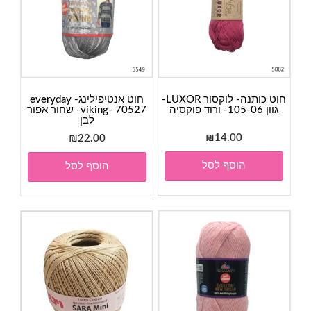
חוט כותנה- לוקסור LUXOR-
חוט אנטיפילינג- everyday
גוון 105-06- ורוד פוקסיה
viking- 70527- שחור אפור
לבן
₪
14.00
₪
22.00
הוסף לסל
הוסף לסל