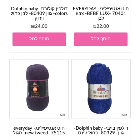
חוט אנטיפילינג- EVERYDAY
דולפין קולורס- Dolphin baby
BEBE LUX- 70401- צבע
colors- גוון 80409- לבן כחול
לבן
וירוק
₪
24.00
₪
22.00
הוסף לסל
הוסף לסל
דולפין בייבי- Dolphin baby-
חוט אנטיפילינג- everyday
גוון- 80329- כחול ג'ינס
new tweed- 75115- סגול