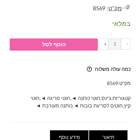
מק"ט
: 8569
במלאי
כמות
+
-
הוסף לסל
של
ג'ינס-
Yarn
כמה עולה משלוח
art
jeans-
מק"ט:
8569
גוון
35-
קטגוריות:
ג'ינס
,
חוטי כותנה ◄
,
חוטי סריגה ◄
,
חוטי
צהוב
קיץ
,
חוטים לסריגת בובות ◄
,
כותנה מעורבת ◄
תיאור
מידע נוסף