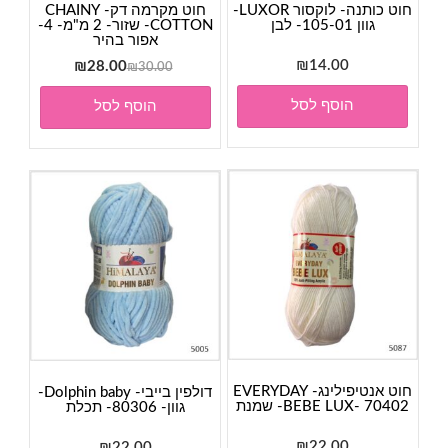
חוט כותנה- לוקסור LUXOR-
חוט מקרמה דק- CHAINY
גוון 105-01- לבן
COTTON- שזור- 2 מ"מ- 4-
אפור בהיר
14.00
₪
המחיר
המחיר
₪
28.00
₪
30.00
המקורי
הנוכחי
הוסף לסל
הוסף לסל
היה:
הוא:
₪28.00.
₪30.00.
חוט אנטיפילינג- EVERYDAY
דולפין בייבי- Dolphin baby-
BEBE LUX- 70402- שמנת
גוון- 80306- תכלת
₪
22.00
₪
22.00