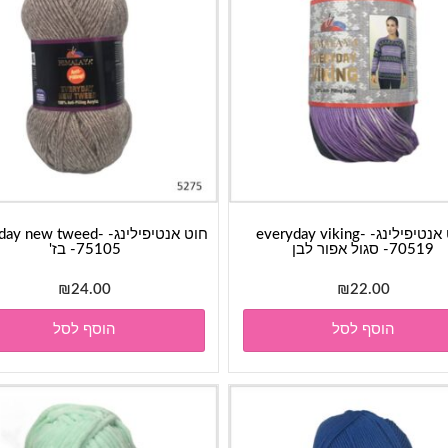
חוט אנטיפילינג- everyday viking-
חוט אנטיפילינג-  new tweed
70519- סגול אפור לבן
75105- בז'
₪
24.00
₪
22.00
הוסף לסל
הוסף לסל