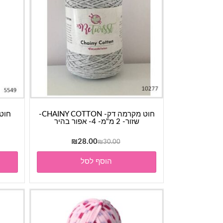
חוט מקרמה דק- CHAINY COTTON-
שזור- 2 מ"מ- 4- אפור בהיר
המחיר
המחיר
₪
28.00
₪
30.00
המקורי
הנוכחי
הוסף לסל
היה:
הוא:
₪28.00.
₪30.00.