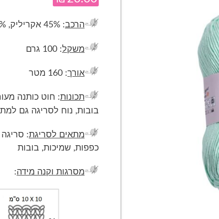
הרכב
: 45% אקריליק, 55% כותנה
משקל
: 100 גרם
אורך
: 160 מטר
תכונות
: חוט כותנה מעור
בובות, נוח לסריגה גם למת
מתאים לסריגת
: סריגה 
כפפות, שמיכות, בובות
מסרגות וקנה מידה
: