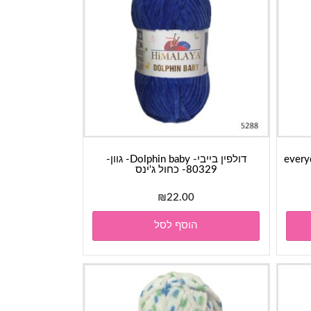
everyday-
דולפין בייבי- Dolphin baby- גוון-
80329- כחול ג'ינס
₪
22.00
הוסף לסל