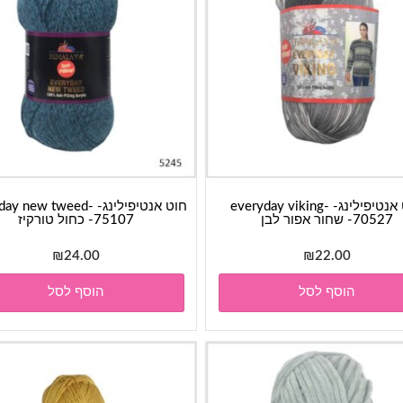
חוט אנטיפילינג- everyday viking-
חוט אנטיפילינג-  new tweed
70527- שחור אפור לבן
75107- כחול טורקיז
₪
24.00
₪
22.00
הוסף לסל
הוסף לסל