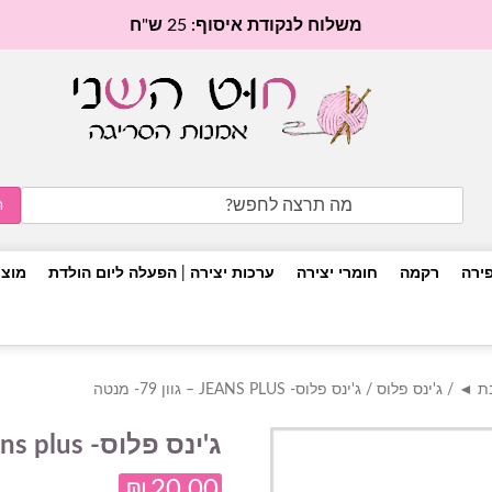
משלוח לנקודת איסוף: 25 ש"ח
Search
for:
פירה
רקמה
חומרי יצירה
ערכות יצירה | הפעלה ליום הולדת
מוצר
בת ◄
/
ג'ינס פלוס
/ ג'ינס פלוס- JEANS PLUS – גוון 79- מנטה
ג'ינס פלוס- jeans plus – גוון 79- מנטה
₪
20.00