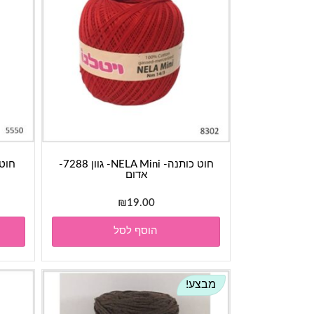
חוט כותנה- NELA Mini- גוון 7288-
אדום
₪
19.00
הוסף לסל
מבצע!