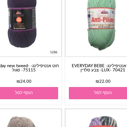
חוט אנטיפילינג- EVERYDAY BEBE
חוט אנטיפילינג-  new tweed
LUX- 70421- צבע סלדין
75115- סגול
₪
24.00
₪
22.00
הוסף לסל
הוסף לסל