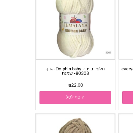
everyday-
דולפין בייבי- Dolphin baby- גוון-
80308- שמנת
₪
22.00
הוסף לסל