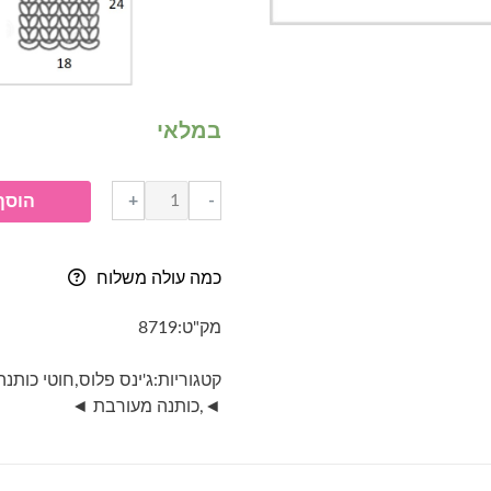
במלאי
כמות
+
-
הוסף
של
ג'ינס
פלוס-
כמה עולה משלוח
jeans
plus
מק"ט:
8719
-
גוון
קטגוריות:
ג'ינס פלוס
,
חוטי כותנ
79-
◄
,
כותנה מעורבת ◄
מנטה