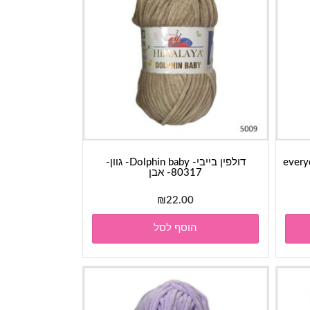
everyday-
דולפין בייבי- Dolphin baby- גוון-
80317- אבן
₪
22.00
הוסף לסל