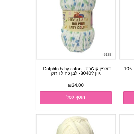
חוט כותנה- לוקסור LUXOR- גוון 105-
דולפין קולורס- Dolphin baby colors-
גוון 80409- לבן כחול וירוק
₪
24.00
הוסף לסל