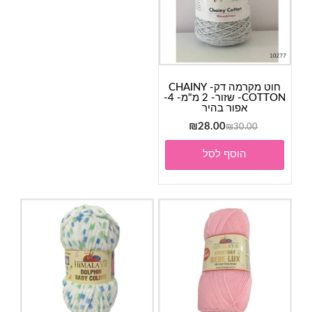
חוט מקרמה דק- CHAINY
COTTON- שזור- 2 מ"מ- 4-
אפור בהיר
המחיר
המחיר
₪
28.00
₪
30.00
המקורי
הנוכחי
הוסף לסל
היה:
הוא:
₪28.00.
₪30.00.