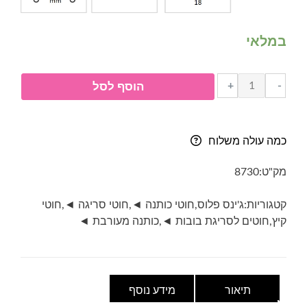
במלאי
כמות
+
-
הוסף לסל
של
ג'ינס
פלוס-
כמה עולה משלוח
jeans
plus
מק"ט:
8730
-
גוון
קטגוריות:
ג'ינס פלוס
,
חוטי כותנה ◄
,
חוטי סריגה ◄
,
חוטי
47-
קיץ
,
חוטים לסריגת בובות ◄
,
כותנה מעורבת ◄
כחול
תיאור
מידע נוסף