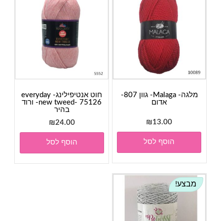
מלגה- Malaga- גוון 807-
חוט אנטיפילינג- everyday
אדום
new tweed- 75126- ורוד
בהיר
₪
13.00
₪
24.00
הוסף לסל
הוסף לסל
מבצע!