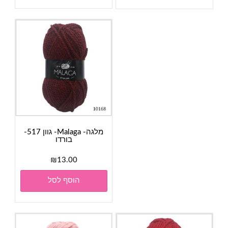
מלגה- Malaga- גוון 517-
בורדו
₪
13.00
הוסף לסל