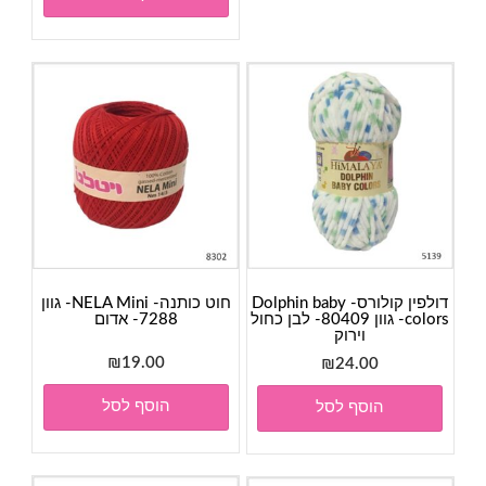
דולפין קולורס- Dolphin baby
חוט כותנה- NELA Mini- גוון
colors- גוון 80409- לבן כחול
7288- אדום
וירוק
₪
19.00
₪
24.00
הוסף לסל
הוסף לסל