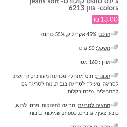
ג'ינס סופט קולורס- jeans soft
colors- גוון 6213
₪
13.00
הרכב
: 45% אקריליק, 55% כותנה
משקל
: 50 גרם
אורך
: 160 מטר
תכונות
: חוט מתחלף מכותנה מעורבת, רך ויציב
לסריגה, מעולה לסריגת בובות, נוח לסריגה גם
למתחילים, נפרם בקלות
מתאים לסריגת
: סריגה לתינוקות, פרטי לבוש,
כובע, צעיף, גרביים, כפפות, שמיכות, בובות