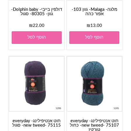
מלגה- Malaga- גוון 103-
דולפין בייבי- Dolphin baby-
אפור כהה
גוון- 80305- סגול
₪
22.00
₪
13.00
הוסף לסל
הוסף לסל
חוט אנטיפילינג- everyday
חוט אנטיפילינג- everyday
new tweed- 75107- כחול
new tweed- 75115- סגול
טורקיז