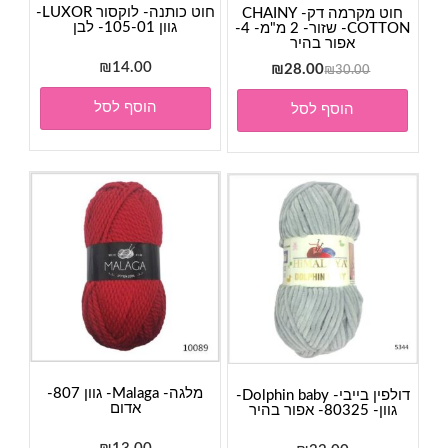
חוט כותנה- לוקסור LUXOR-
חוט מקרמה דק- CHAINY
גוון 105-01- לבן
COTTON- שזור- 2 מ"מ- 4-
אפור בהיר
₪
14.00
המחיר
המחיר
₪
28.00
₪
30.00
המקורי
הנוכחי
הוסף לסל
הוסף לסל
היה:
הוא:
₪28.00.
₪30.00.
מלגה- Malaga- גוון 807-
דולפין בייבי- Dolphin baby-
אדום
גוון- 80325- אפור בהיר