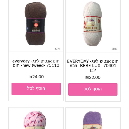
חוט אנטיפילינג- everyday
חוט אנטיפילינג- EVERYDAY
new tweed- 75110- חום
BEBE LUX- 70401- צבע
לבן
₪
24.00
₪
22.00
הוסף לסל
הוסף לסל