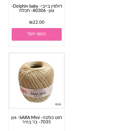
דולפין בייבי- Dolphin baby-
גוון- 80306- תכלת
₪
22.00
הוסף לסל
חוט כותנה- SARA Mini- גוון
7035- בז' בהיר