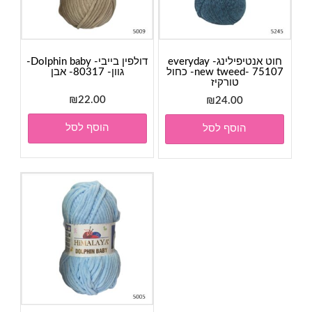
חוט אנטיפילינג- everyday
דולפין בייבי- Dolphin baby-
new tweed- 75107- כחול
גוון- 80317- אבן
טורקיז
₪
22.00
₪
24.00
הוסף לסל
הוסף לסל