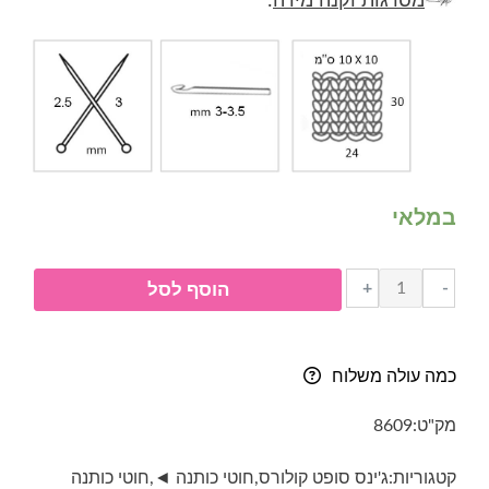
מסרגות וקנה מידה
:
במלאי
כמות
+
-
הוסף לסל
של
ג'ינס
סופט
כמה עולה משלוח
קולורס-
jeans
מק"ט:
8609
soft
colors-
קטגוריות:
ג'ינס סופט קולורס
,
חוטי כותנה ◄
,
חוטי כותנה