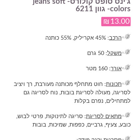
ג'ינס סופט קולורס- jeans soft
colors- גוון 6211
₪
13.00
הרכב
: 45% אקריליק, 55% כותנה
משקל
: 50 גרם
אורך
: 160 מטר
תכונות
: חוט מתחלף מכותנה מעורבת, רך ויציב
לסריגה, מעולה לסריגת בובות, נוח לסריגה גם
למתחילים, נפרם בקלות
מתאים לסריגת
: סריגה לתינוקות, פרטי לבוש,
כובע, צעיף, גרביים, כפפות, שמיכות, בובות