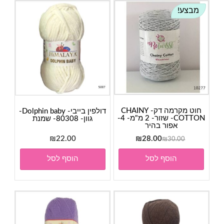
מבצע!
חוט מקרמה דק- CHAINY
דולפין בייבי- Dolphin baby-
COTTON- שזור- 2 מ"מ- 4-
גוון- 80308- שמנת
אפור בהיר
המחיר
המחיר
₪
22.00
₪
28.00
₪
30.00
המקורי
הנוכחי
הוסף לסל
הוסף לסל
היה:
הוא:
₪28.00.
₪30.00.