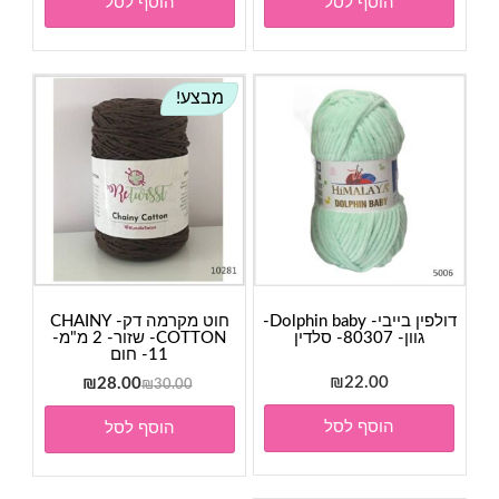
הוסף לסל
הוסף לסל
מבצע!
דולפין בייבי- Dolphin baby-
חוט מקרמה דק- CHAINY
גוון- 80307- סלדין
COTTON- שזור- 2 מ"מ-
11- חום
22.00
₪
המחיר
המחיר
₪
28.00
₪
30.00
המקורי
הנוכחי
הוסף לסל
הוסף לסל
היה:
הוא:
₪28.00.
₪30.00.