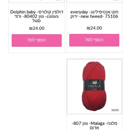
חוט אנטיפילינג- everyday
דולפין קולורס- Dolphin baby
new tweed- 75106- ירוק
colors- גוון 80402- ורוד
סגול
₪
24.00
₪
24.00
הוסף לסל
הוסף לסל
מלגה- Malaga- גוון 807-
אדום