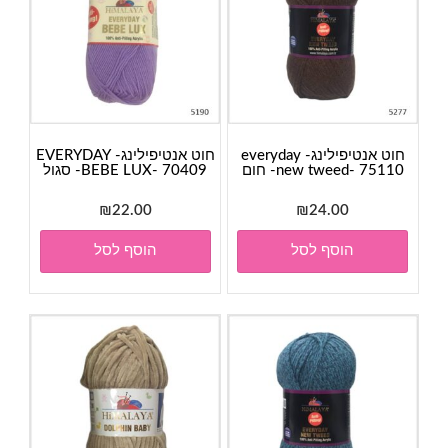
חוט אנטיפילינג- everyday
חוט אנטיפילינג- EVERYDAY
new tweed- 75110- חום
BEBE LUX- 70409- סגול
₪
22.00
₪
24.00
הוסף לסל
הוסף לסל