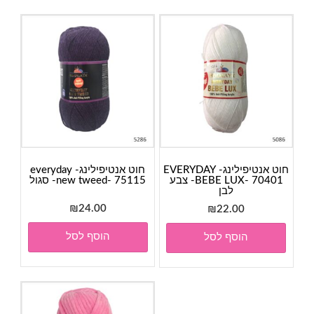
חוט אנטיפילינג- EVERYDAY
חוט אנטיפילינג- everyday
BEBE LUX- 70401- צבע
new tweed- 75115- סגול
לבן
₪
24.00
₪
22.00
הוסף לסל
הוסף לסל