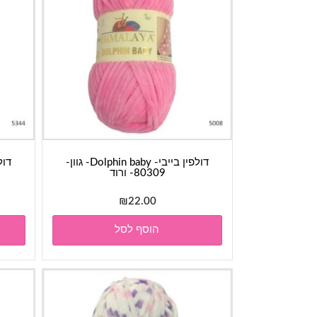
דולפין בייבי- Dolphin baby- גוון-
80309- ורוד
₪
22.00
הוסף לסל