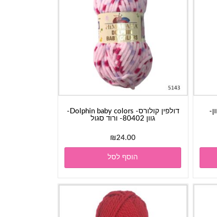
Dolphin - גוון-
דולפין קולורס- Dolphin baby colors-
גוון 80402- ורוד סגול
₪
24.00
הוסף לסל