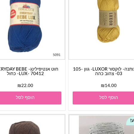
חוט כותנה- לוקסור LUXOR- גוון 105-
חוט אנטיפילינג- AY BEBE
03- צהוב כהה
LUX- 70412- כחול
₪
22.00
₪
14.00
הוסף לסל
הוסף לסל
!