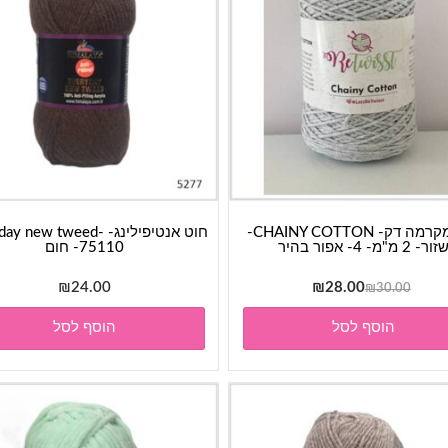
חוט מקרמה דק- CHAINY COTTON-
חוט אנטיפילינג-  new tweed
זור- 2 מ"מ- 4- אפור בהיר
75110- חום
המחיר
המחיר
₪
24.00
₪
28.00
₪
30.00
המקורי
הנוכחי
הוסף לסל
הוסף לסל
היה:
הוא:
₪28.00.
₪30.00.