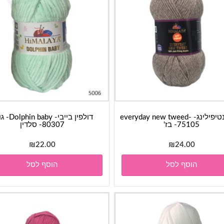
חוט אנטיפילינג- everyday new tweed-
דולפין בייבי- baby
75105- בז'
80307- סלדין
₪
22.00
₪
24.00
הוסף לסל
הוסף לסל