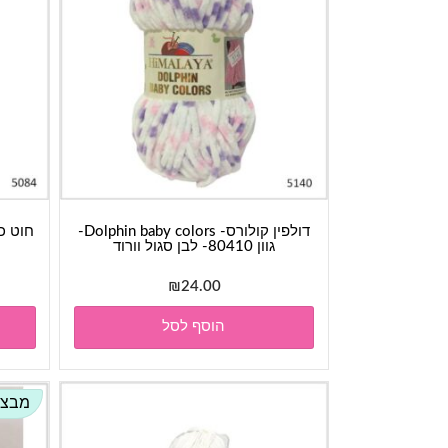
דולפין קולורס- Dolphin baby colors-
גוון 80410- לבן סגול וורוד
₪
24.00
הוסף לסל
מבצע