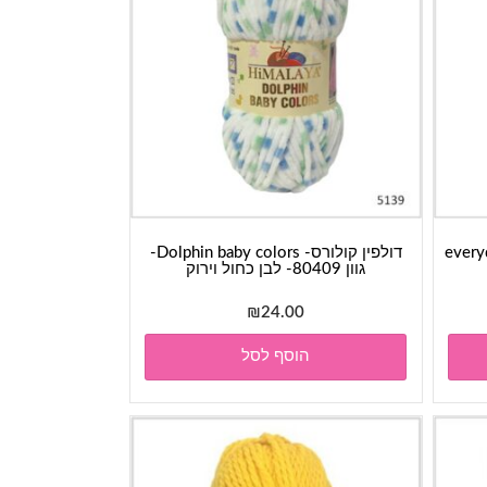
everyday-
דולפין קולורס- Dolphin baby colors-
גוון 80409- לבן כחול וירוק
₪
24.00
הוסף לסל