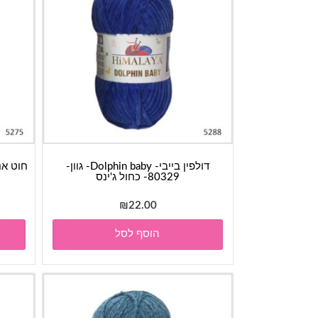
דולפין בייבי- Dolphin baby- גוון-
80329- כחול ג'ינס
₪
22.00
הוסף לסל