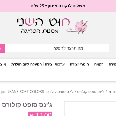
משלוח לנקודת איסוף: 25 ש"ח
Search
for:
פירה
רקמה
חומרי יצירה
ערכות יצירה | הפעלה ליום הולדת
מוצר
בת ◄
/
ג'ינס סופט קולורס
/ ג'ינס סופט קולורס- JEANS SOFT COLORS- גוון 6210
ג'ינס סופט קולורס- jeans soft colors- גוון 210
₪
13.00