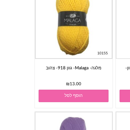
Dolphin - גוון-
מלגה- Malaga- גוון 918- צהוב
₪
13.00
הוסף לסל