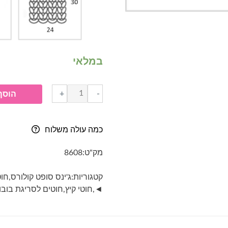
במלאי
כמות
+
-
הוסף
של
ג'ינס
סופט
כמה עולה משלוח
קולורס-
jeans
מק"ט:
8608
soft
colors-
קטגוריות:
ג'ינס סופט קולורס
,
חוט
גוון
◄
,
חוטי קיץ
,
חוטים לסריגת בוב
6210