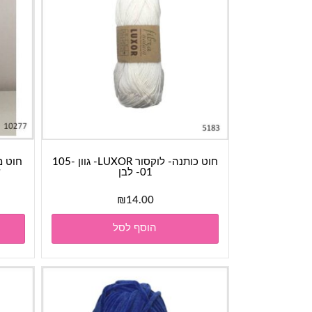
חוט כותנה- לוקסור LUXOR- גוון 105-
01- לבן
ש
₪
14.00
הוסף לסל