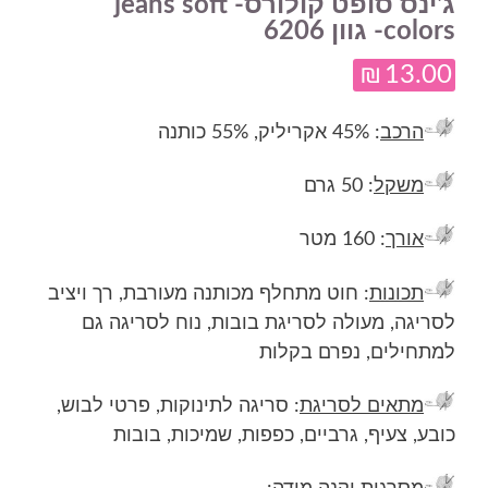
ג'ינס סופט קולורס- jeans soft
colors- גוון 6206
₪
13.00
הרכב
: 45% אקריליק, 55% כותנה
משקל
: 50 גרם
אורך
: 160 מטר
תכונות
: חוט מתחלף מכותנה מעורבת, רך ויציב
לסריגה, מעולה לסריגת בובות, נוח לסריגה גם
למתחילים, נפרם בקלות
מתאים לסריגת
: סריגה לתינוקות, פרטי לבוש,
כובע, צעיף, גרביים, כפפות, שמיכות, בובות