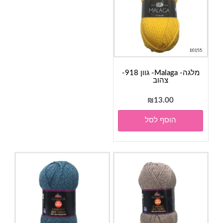
מלגה- Malaga- גוון 918-
צהוב
₪
13.00
הוסף לסל