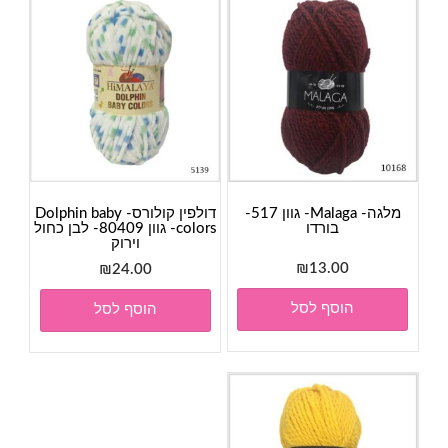
מלגה- Malaga- גוון 517-
דולפין קולורס- Dolphin baby
בורדו
colors- גוון 80409- לבן כחול
וירוק
₪
13.00
₪
24.00
הוסף לסל
הוסף לסל