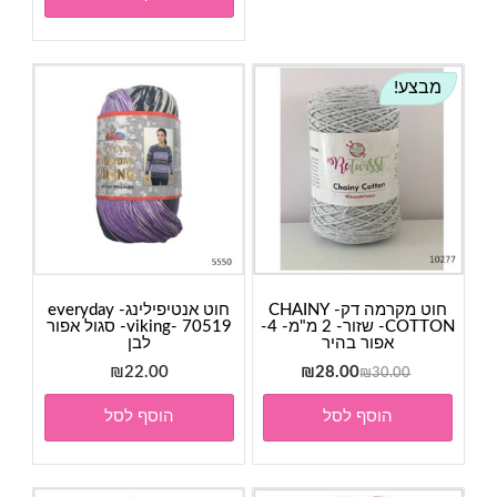
מבצע!
חוט מקרמה דק- CHAINY
חוט אנטיפילינג- everyday
COTTON- שזור- 2 מ"מ- 4-
viking- 70519- סגול אפור
אפור בהיר
לבן
המחיר
המחיר
₪
22.00
₪
28.00
₪
30.00
המקורי
הנוכחי
הוסף לסל
הוסף לסל
היה:
הוא:
₪28.00.
₪30.00.