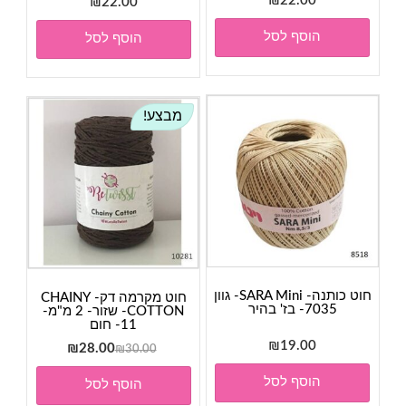
₪
22.00
₪
22.00
הוסף לסל
הוסף לסל
מבצע!
חוט כותנה- SARA Mini- גוון
חוט מקרמה דק- CHAINY
7035- בז' בהיר
COTTON- שזור- 2 מ"מ-
11- חום
₪
19.00
המחיר
המחיר
₪
28.00
₪
30.00
המקורי
הנוכחי
הוסף לסל
הוסף לסל
היה:
הוא: