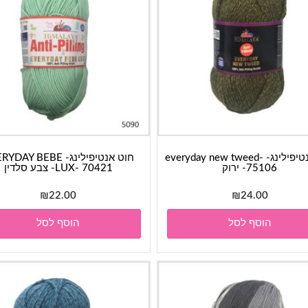
חוט אנטיפילינג- everyday new tweed-
חוט אנטיפילינג- AY BEBE
75106- ירוק
LUX- 70421- צבע סלדין
₪
22.00
₪
24.00
הוסף לסל
הוסף לסל