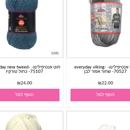
חוט אנטיפילינג- everyday viking-
חוט אנטיפילינג-  new tweed
70527- שחור אפור לבן
75107- כחול טורקיז
₪
24.00
₪
22.00
הוסף לסל
הוסף לסל