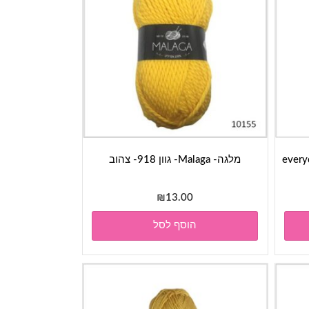
everyday-
מלגה- Malaga- גוון 918- צהוב
₪
13.00
הוסף לסל