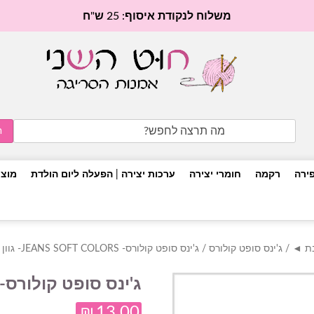
משלוח לנקודת איסוף: 25 ש"ח
Search
for:
פירה
רקמה
חומרי יצירה
ערכות יצירה | הפעלה ליום הולדת
מוצר
בת ◄
/
ג'ינס סופט קולורס
/ ג'ינס סופט קולורס- JEANS SOFT COLORS- גוון 6204
ג'ינס סופט קולורס- jeans soft colors- גוון 204
₪
13.00