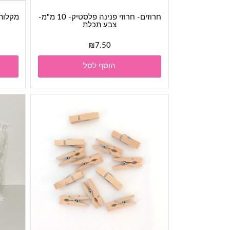
חרוזים- חרוזי פנינה פלסטיק- 10 מ"מ-
מקלות ע
צבע תכלת
₪
7.50
הוסף לסל