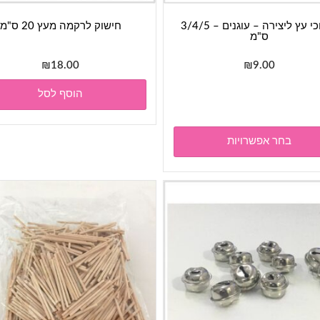
חיתוכי עץ ליצירה – עוגנים – 3/4/5
חישוק לרקמה מעץ 20 ס"מ
ס"מ
₪
18.00
₪
9.00
למוצר
הוסף לסל
זה
יש
מספר
בחר אפשרויות
סוגים.
ניתן
לבחור
את
האפשרויות
בעמוד
המוצר