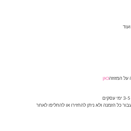
מחיר
וכחי
א:
עוד
₪14.00
על המזוזה
כאן
 עבור כל הזמנה ולא ניתן להחזירו או להחליפו לאחר