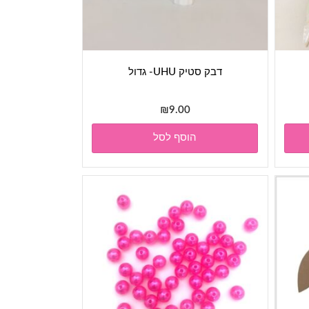
דבק סטיק UHU- גדול
₪
9.00
הוסף לסל