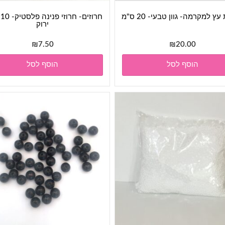
ץ למקרמה- גוון טבעי- 20 ס"מ
חר
ירוק
₪
7.50
₪
20.00
הוסף לסל
הוסף לסל