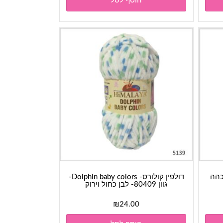
הוסף לסל
₪2
דולפין קולורס- Dolphin baby colors-
גוון 80409- לבן כחול וירוק
₪
24.00