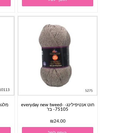
חוט אנטיפילינג- everyday new tweed-
מלגה- Malaga- גוון 01
75105- בז'
₪
24.00