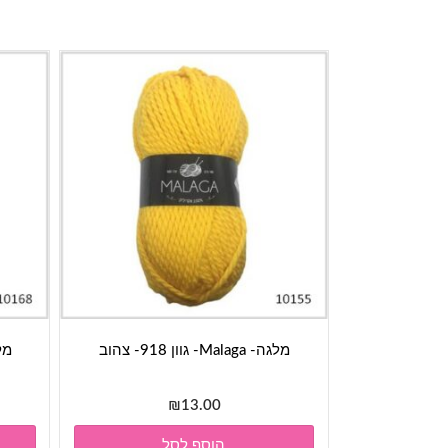
מלגה- Malaga- גוון 918- צהוב
מלגה- ga
₪
13.00
הוסף לסל