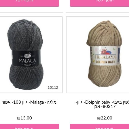
הוסף לסל
הוסף לסל
היה:
הוא:
8.00.
₪30.00.
דולפין בייבי- Dolphin baby- גוון-
מלגה- Malaga- גוון 103- אפור כהה
80317- אבן
₪
13.00
₪
22.00