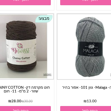
מבצע!
1- אפור בהיר
שזור- 2 מ"מ- 11- חום
המחיר
המחי
₪
28.00
₪
13.00
₪
30.00
המקורי
הנוכח