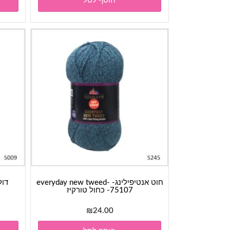
הוסף לסל
חוט אנטיפילינג- everyday new tweed-
75107- כחול טורקיז
₪
24.00