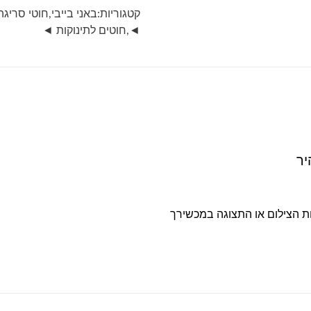
45-
קטגוריות:
באני בייבי
,
חוטי סריג
זית
◄
,
חוטים לתינוקות ◄
בהיר
ות הצילום או התצוגה במכשירך