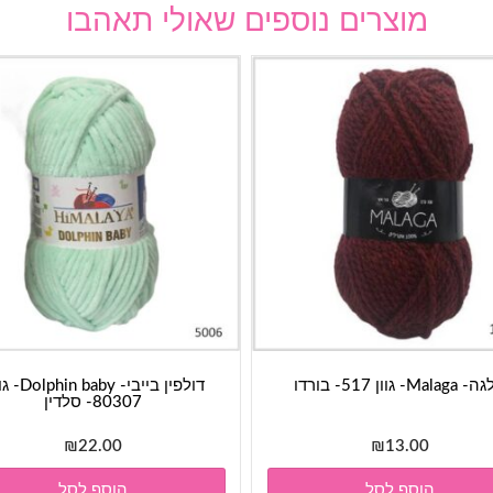
מוצרים נוספים שאולי תאהבו
Mala- גוון 517- בורדו
דולפין בייבי- baby
80307- סלדין
₪
22.00
₪
13.00
הוסף לסל
הוסף לסל