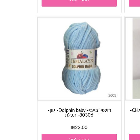
חוט מקרמה דק- CHAINY COTTON-
דולפין בייבי- Dolphin baby- גוון-
80306- תכלת
ר
₪
22.00
י