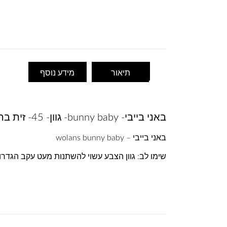
תיאור
מידע נוסף
באני בייבי- bunny baby- גוון- 45- זית בהיר
באני בייבי – wolans bunny baby
שימו לב: גוון הצבע עשוי להשתנות מעט עקב הגדר