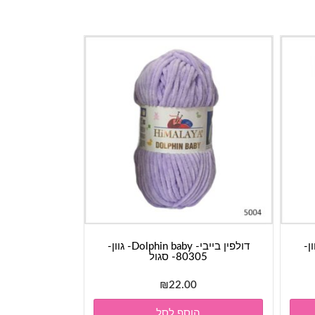
Dolphin - גוון-
דולפין בייבי- Dolphin baby- גוון-
80305- סגול
₪
22.00
הוסף לסל