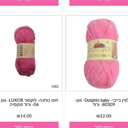
דולפין בייבי- Dolphin baby- גוון-
80309- ורוד
06- ורוד פוקסיה
₪
14.00
₪
22.00
הוסף לסל
הוסף לסל