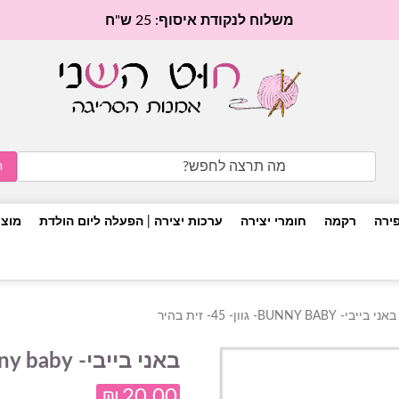
משלוח לנקודת איסוף: 25 ש"ח
Search
for:
פירה
רקמה
חומרי יצירה
ערכות יצירה | הפעלה ליום הולדת
מוצר
 בייבי- BUNNY BABY- גוון- 45- זית בהיר
באני בייבי- bunny baby- גוון- 45- זית בהיר
₪
20.00