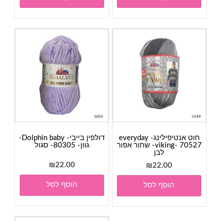
חוט אנטיפילינג- everyday
דולפין בייבי- Dolphin baby-
viking- 70527- שחור אפור
גוון- 80305- סגול
לבן
₪
22.00
₪
22.00
הוסף לסל
הוסף לסל