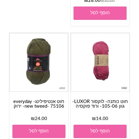
המחיר
המחיר
₪
28.00
₪
30.00
המקורי
הנוכחי
הוסף לסל
היה:
הוא:
₪28.00.
₪30.00.
חוט כותנה- לוקסור LUXOR-
חוט אנטיפילינג- everyday
גוון 105-06- ורוד פוקסיה
new tweed- 75106- ירוק
₪
24.00
₪
14.00
הוסף לסל
הוסף לסל