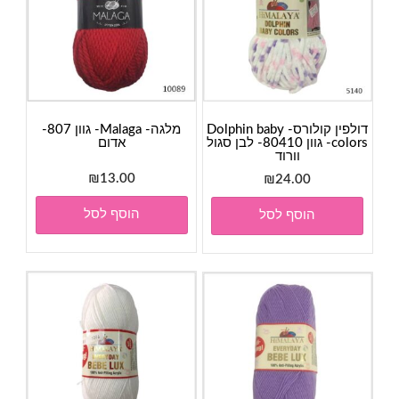
דולפין קולורס- Dolphin baby
מלגה- Malaga- גוון 807-
colors- גוון 80410- לבן סגול
אדום
וורוד
₪
13.00
₪
24.00
הוסף לסל
הוסף לסל