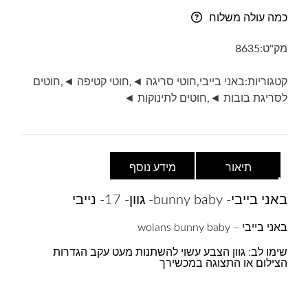
בייבי-
כמה עולה משלוח
bunny
baby-
מק"ט:
8635
גוון-
17-
קטגוריות:
באני בייבי
,
חוטי סריגה ◄
,
חוטי קטיפה ◄
,
חוטים
נייבי
לסריגת בובות ◄
,
חוטים לתינוקות ◄
תיאור
מידע נוסף
באני בייבי- bunny baby- גוון- 17- נייבי
באני בייבי – wolans bunny baby
שימו לב: גוון הצבע עשוי להשתנות מעט עקב הגדרות
הצילום או התצוגה במכשירך