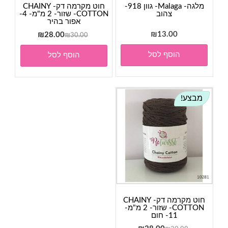
מלגה- Malaga- גוון 918-
חוט מקרמה דק- CHAINY
צהוב
COTTON- שזור- 2 מ"מ- 4-
אפור בהיר
13.00
₪
המחיר
המחיר
₪
28.00
₪
30.00
המקורי
הנוכחי
הוסף לסל
הוסף לסל
היה:
הוא:
₪28.00.
₪30.00.
מבצע!
חוט מקרמה דק- CHAINY
COTTON- שזור- 2 מ"מ-
11- חום