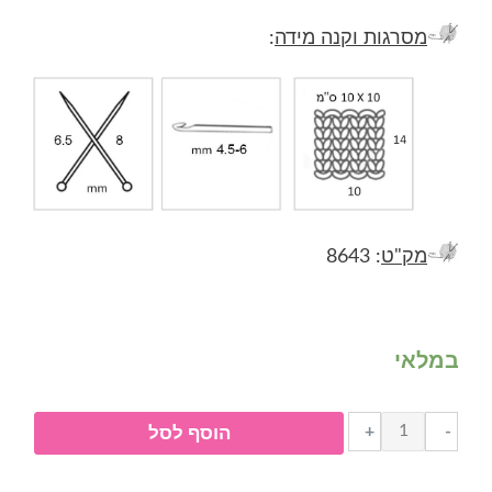
מסרגות וקנה מידה
:
מק"ט
: 8643
במלאי
כמות
+
-
הוסף לסל
של
באני