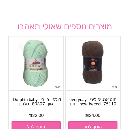
מוצרים נוספים שאולי תאהבו
חוט אנטיפילינג- everyday
דולפין בייבי- Dolphin baby-
new tweed- 75110- חום
גוון- 80307- סלדין
₪
22.00
₪
24.00
הוסף לסל
הוסף לסל