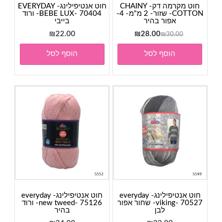
חוט מקרמה דק- CHAINY
חוט אנטיפילינג- EVERYDAY
COTTON- שזור- 2 מ"מ- 4-
BEBE LUX- 70404- ורוד
אפור בהיר
בייבי
המחיר
המחיר
₪
22.00
₪
28.00
₪
30.00
המקורי
הנוכחי
הוסף לסל
הוסף לסל
היה:
הוא:
₪28.00.
₪30.00.
חוט אנטיפילינג- everyday
חוט אנטיפילינג- everyday
viking- 70527- שחור אפור
new tweed- 75126- ורוד
לבן
בהיר