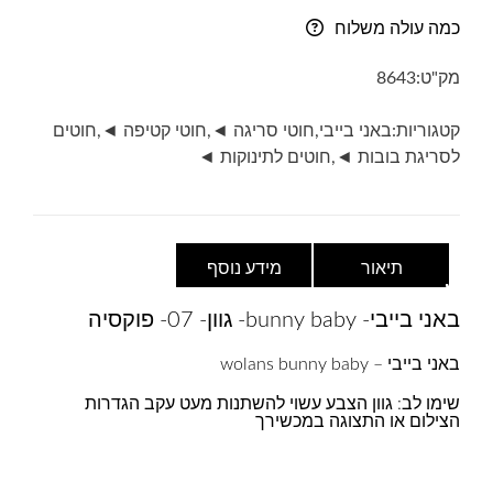
בייבי-
כמה עולה משלוח
bunny
baby-
מק"ט:
8643
גוון-
07-
קטגוריות:
באני בייבי
,
חוטי סריגה ◄
,
חוטי קטיפה ◄
,
חוטים
פוקסיה
לסריגת בובות ◄
,
חוטים לתינוקות ◄
תיאור
מידע נוסף
באני בייבי- bunny baby- גוון- 07- פוקסיה
באני בייבי – wolans bunny baby
שימו לב: גוון הצבע עשוי להשתנות מעט עקב הגדרות
הצילום או התצוגה במכשירך