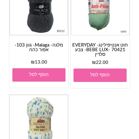
חוט אנטיפילינג- EVERYDAY
מלגה- Malaga- גוון 103-
BEBE LUX- 70421- צבע
אפור כהה
סלדין
₪
13.00
₪
22.00
הוסף לסל
הוסף לסל