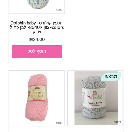
דולפין קולורס- Dolphin baby
colors- גוון 80409- לבן כחול
וירוק
₪
24.00
הוסף לסל
מבצע!