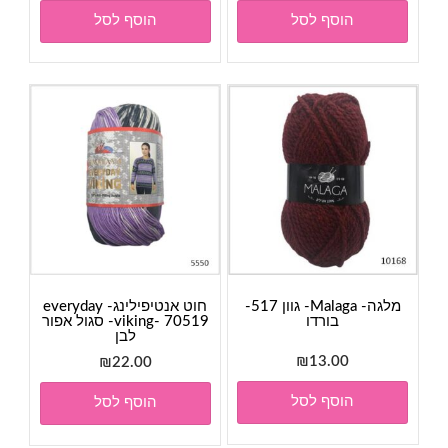
הוסף לסל
הוסף לסל
מלגה- Malaga- גוון 517-
חוט אנטיפילינג- everyday
בורדו
viking- 70519- סגול אפור
לבן
₪
13.00
₪
22.00
הוסף לסל
הוסף לסל