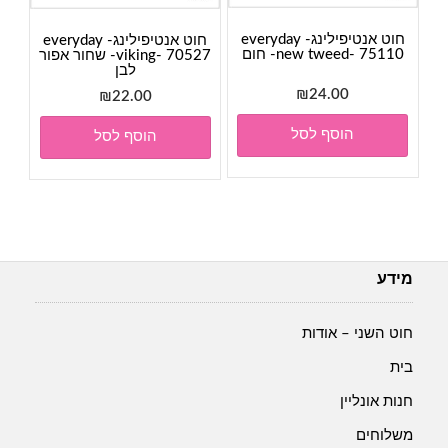
חוט אנטיפילינג- everyday
חוט אנטיפילינג- everyday
new tweed- 75110- חום
viking- 70527- שחור אפור
לבן
₪
24.00
₪
22.00
הוסף לסל
הוסף לסל
מידע
חוט השני – אודות
בית
חנות אונליין
משלוחים