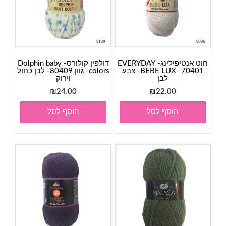
חוט אנטיפילינג- EVERYDAY
דולפין קולורס- Dolphin baby
BEBE LUX- 70401- צבע
colors- גוון 80409- לבן כחול
לבן
וירוק
₪
24.00
₪
22.00
הוסף לסל
הוסף לסל