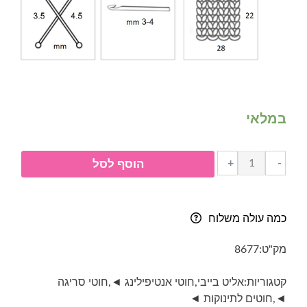
במלאי
כמות
+
-
הוסף לסל
של
אליט
בייבי-
כמה עולה משלוח
Elit
Baby
מק"ט:
8677
Nako
-
קטגוריות:
אליט בייבי
,
חוטי אנטיפילינג ◄
,
חוטי סריגה
אנטיפילינג-
◄
,
חוטים לתינוקות ◄
10094-