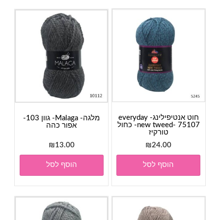
חוט אנטיפילינג- everyday
מלגה- Malaga- גוון 103-
new tweed- 75107- כחול
אפור כהה
טורקיז
₪
13.00
₪
24.00
הוסף לסל
הוסף לסל