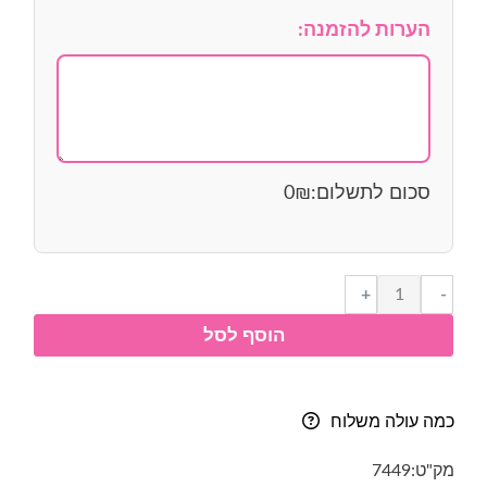
הערות להזמנה:
סכום לתשלום:
₪
0
כמות
+
-
של
הוסף לסל
אותיות
מעץ-
עברית
דפוס
כמה עולה משלוח
-
1.5
מק"ט:
7449