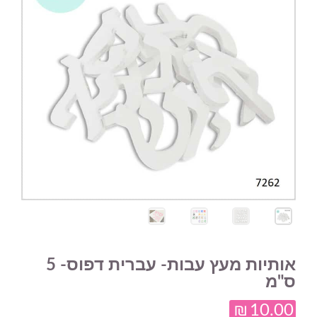
אותיות מעץ עבות- עברית דפוס- 5
ס"מ
₪
10.00