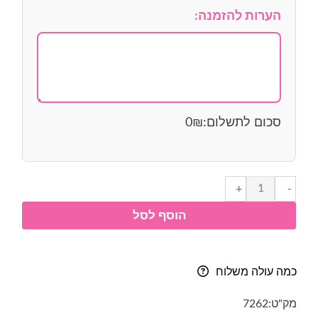
הערות להזמנה:
סכום לתשלום:
₪
0
כמות
+
-
של
הוסף לסל
אותיות
מעץ
עבות-
עברית
כמה עולה משלוח
דפוס-
5
מק"ט:
7262