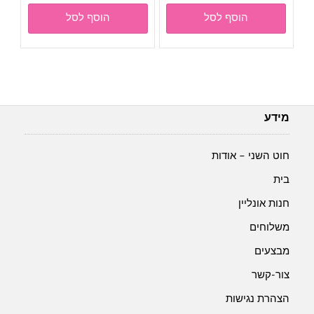
מלגה-
מלגה-
הוסף לסל
הוסף לסל
Malaga-
Malaga-
גוון
גוון
918-
904-
ירוק
צהוב
מלנג'
מידע
חוט השני – אודות
בית
חנות אונליין
משלוחים
מבצעים
צור-קשר
הצהרת נגישות