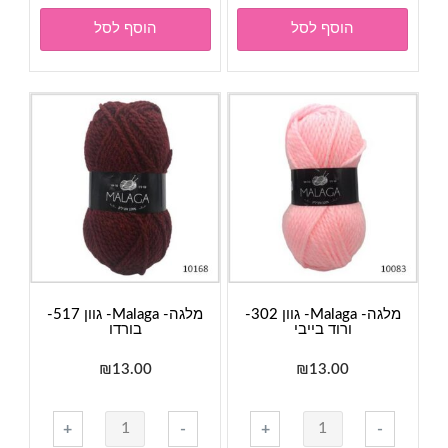
מלגה-
הוסף לסל
הוסף לסל
Malaga-
גוון
103-
אפור
כהה
מלגה- Malaga- גוון 302-
מלגה- Malaga- גוון 517-
ורוד בייבי
בורדו
₪
13.00
₪
13.00
כמות
כמות
+
-
+
-
של
של