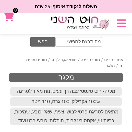
משלוח לנקודת איסוף: 25 ש"ח
0
Search
for:
עמוד הבית
/
חוטי סריגה
/
חוטי אקרילן ◄
/
חוטים עבים
◄
/ מלגה
מלגה
מלגה- חוט סינטטי עבה רך ונעים, נוח מאוד לסריגה
100% אקריליק. 100 גרם, 110 מטר
מתאים לסריגת פרטי לבוש, צעיף, שאל, כובע, שמיכות,
כריות נוי, אקססוריז לבית, חותלות, כובעי ברט ועוד