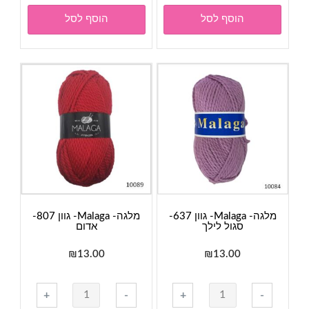
מלגה-
מלגה-
הוסף לסל
הוסף לסל
Malaga-
Malaga-
גוון
גוון
517-
302-
ורוד
בורדו
בייבי
מלגה- Malaga- גוון 637-
מלגה- Malaga- גוון 807-
סגול לילך
אדום
₪
13.00
₪
13.00
כמות
כמות
+
-
+
-
של
של