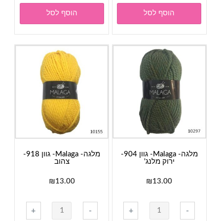
מלגה-
מלגה-
הוסף לסל
הוסף לסל
Malaga-
Malaga-
גוון
גוון
807-
637-
סגול
אדום
לילך
מלגה- Malaga- גוון 904-
מלגה- Malaga- גוון 918-
ירוק מלנג'
צהוב
₪
13.00
₪
13.00
כמות
כמות
+
-
+
-
של
של