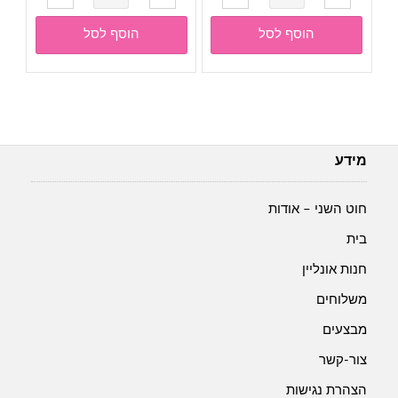
של
של
מיקרופייבר-
מיקרופייבר-
הוסף לסל
הוסף לסל
רן
רן
-
-
Himalaya
Himalaya
mercan-
mercan-
גוון
גוון
52941-
52905-
מידע
ורוד
כחול
בייבי
חוט השני – אודות
בית
חנות אונליין
משלוחים
מבצעים
צור-קשר
הצהרת נגישות