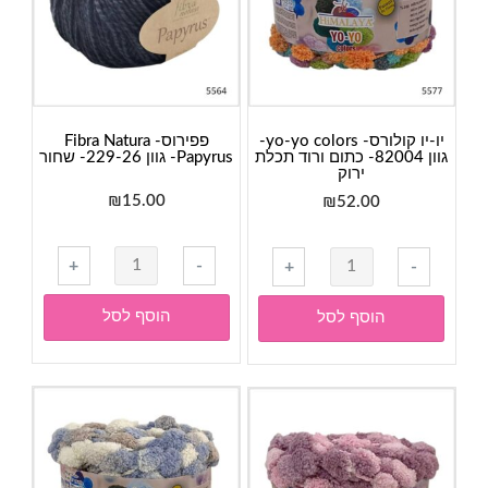
אפור
כסוף
יו-יו קולורס- yo-yo colors-
פפירוס- Fibra Natura
גוון 82004- כתום ורוד תכלת
Papyrus- גוון 229-26- שחור
ירוק
₪
15.00
₪
52.00
כמות
כמות
+
-
+
-
של
של
פפירוס-
יו-יו
הוסף לסל
הוסף לסל
Fibra
קולורס-
Natura
yo-
Papyrus-
yo
גוון
colors-
229-
גוון
26-
82004-