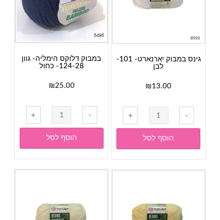
במבוק דלוקס הימליה- גוון
גינס במבוק יארנארט- 101-
124-28- כחול
לבן
₪
25.00
₪
13.00
כמות
כמות
+
-
+
-
של
של
במבוק
גינס
הוסף לסל
הוסף לסל
דלוקס
במבוק
הימליה-
יארנארט-
גוון
101-
124-
לבן
28-
כחול