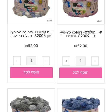
שחור
כתום
ורוד
תכלת
ירוק
יו-יו קולורס- yo-yo colors-
יו-יו קולורס- yo-yo colors-
גוון 82006- תכלת בז' לבן
גוון 82009- ורודים
₪
52.00
₪
52.00
כמות
כמות
+
-
+
-
של
של
יו-יו
יו-יו
הוסף לסל
הוסף לסל
קולורס-
קולורס-
yo-
yo-
yo
yo
colors-
colors-
גוון
גוון
82006-
82009-