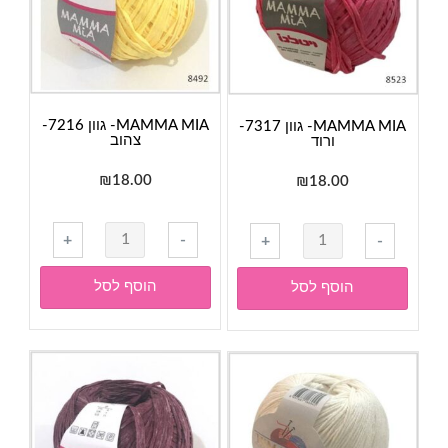
ירוקים
חום
אפור
לבן
MAMMA MIA- גוון 7216-
MAMMA MIA- גוון 7317-
צהוב
ורוד
₪
18.00
₪
18.00
כמות
כמות
+
-
+
-
של
של
MAMMA
MAMMA
הוסף לסל
הוסף לסל
MIA-
MIA-
גוון
גוון
7216-
7317-
צהוב
ורוד