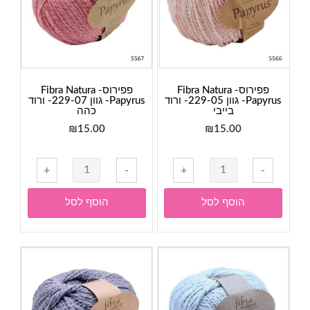
05-
01-
לבן
אפרסק
פפירוס- Fibra Natura
פפירוס- Fibra Natura
Papyrus- גוון 229-05- ורוד
Papyrus- גוון 229-07- ורוד
בייבי
כהה
₪
15.00
₪
15.00
כמות
כמות
+
-
+
-
של
של
פפירוס-
פפירוס-
הוסף לסל
הוסף לסל
Fibra
Fibra
Natura
Natura
Papyrus-
Papyrus-
גוון
גוון
229-
229-
07-
05-