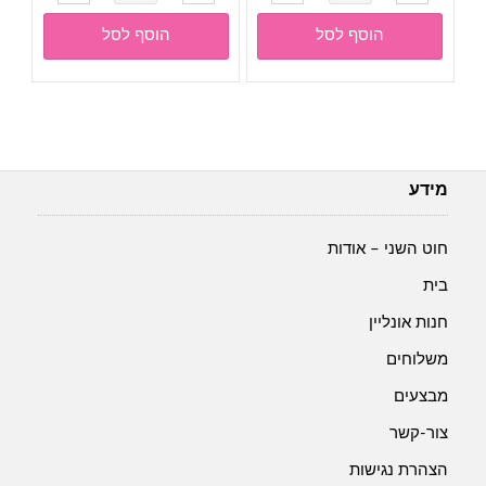
של
של
חוט
חוט
הוסף לסל
הוסף לסל
פרוותי
פרוותי
FOX-
FOX-
גוון
גוון
25-
19-
חום
כתום
מידע
חוט השני – אודות
בית
חנות אונליין
משלוחים
מבצעים
צור-קשר
הצהרת נגישות