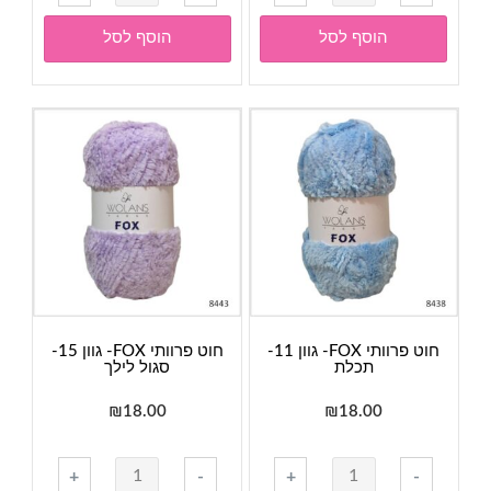
של
של
חוט
חוט
הוסף לסל
הוסף לסל
פרוותי
פרוותי
FOX-
FOX-
גוון
גוון
06-
04-
ורוד
ורוד
בהיר
חוט פרוותי FOX- גוון 11-
חוט פרוותי FOX- גוון 15-
תכלת
סגול לילך
₪
18.00
₪
18.00
כמות
כמות
+
-
+
-