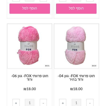
של
של
חוט
חוט
הוסף לסל
הוסף לסל
פרוותי
פרוותי
FOX-
FOX-
גוון
גוון
03-
23-
מנטה
אפור
בהיר
חוט פרוותי FOX- גוון 04-
חוט פרוותי FOX- גוון 06-
ורוד בהיר
ורוד
₪
18.00
₪
18.00
כמות
כמות
+
-
+
-