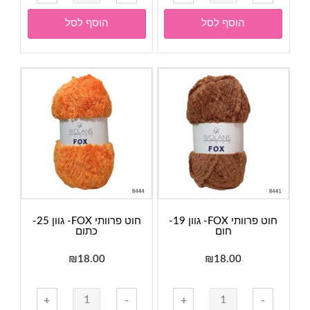
של
של
חוט
חוט
הוסף לסל
הוסף לסל
פרוותי
פרוותי
FOX-
FOX-
גוון
גוון
15-
11-
תכלת
סגול
לילך
חוט פרוותי FOX- גוון 19-
חוט פרוותי FOX- גוון 25-
חום
כתום
₪
18.00
₪
18.00
כמות
כמות
+
-
+
-