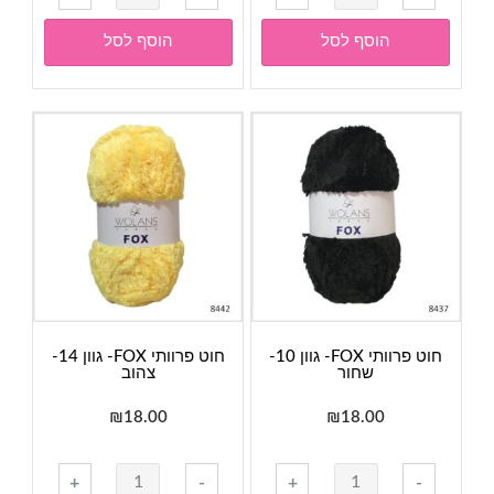
של
של
חוט
חוט
הוסף לסל
הוסף לסל
פרוותי
פרוותי
FOX-
FOX-
גוון
גוון
02-
24-
פודרה
שמנת
חוט פרוותי FOX- גוון 10-
חוט פרוותי FOX- גוון 14-
שחור
צהוב
₪
18.00
₪
18.00
כמות
כמות
+
-
+
-