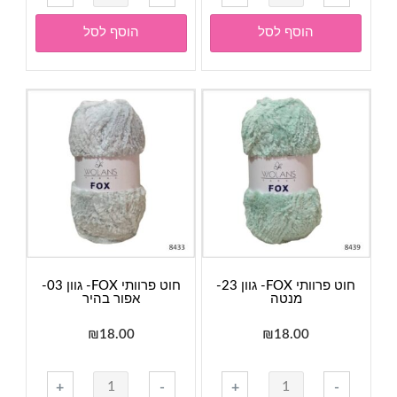
של
של
חוט
חוט
הוסף לסל
הוסף לסל
פרוותי
פרוותי
FOX-
FOX-
גוון
גוון
14-
10-
שחור
צהוב
חוט פרוותי FOX- גוון 23-
חוט פרוותי FOX- גוון 03-
מנטה
אפור בהיר
₪
18.00
₪
18.00
כמות
כמות
+
-
+
-