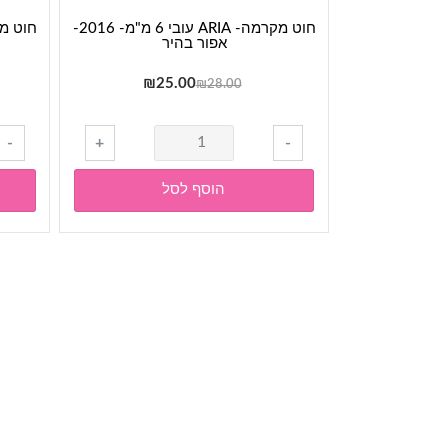
חוט מקרמה- ARIA עובי 6 מ"מ- 2016-
אפור בהיר
המחיר
המחיר
₪
25.00
₪
28.00
המקורי
הנוכחי
היה:
הוא:
כמות
-
+
-
₪25.00.
₪28.00.
של
חוט
הוסף לסל
מקרמה-
ARIA
עובי
6
מ"מ-
2016-
אפור
בהיר