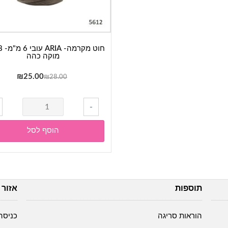
מוקה כהה
המחיר
המחי
₪
25.00
₪
28.00
המקורי
הנוכח
היה:
הוא:
כמות
-
5.00.
₪28.00.
של
חוט
הוסף לסל
מקרמה-
ARIA
עובי
6
תוספות
אזור 
מ"מ-
2018-
מוקה
הוראות סריגה
כניסה
כהה